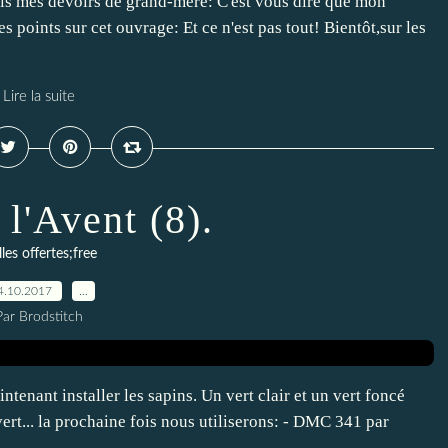
rais mes devoirs de grand-mère: C'est vous dire que mon
es points sur cet ouvrage: Et ce n'est pas tout! Bientôt,sur les
Lire la suite
l'Avent (8).
lles offertes;free
4.10.2017
…
Par Brodstitch
tenant installer les sapins. Un vert clair et un vert foncé
vert... la prochaine fois nous utiliserons: - DMC 341 par