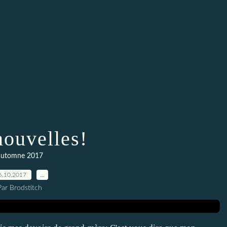
nouvelles!
automne 2017
6.10.2017
…
Par Brodstitch