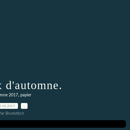
 d'automne.
,
omne 2017
papier
2.10.2017
…
Par Brodstitch