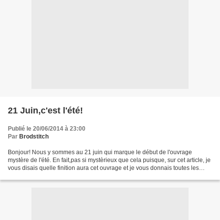
21 Juin,c'est l'été!
Publié le 20/06/2014 à 23:00
Par
Brodstitch
Bonjour! Nous y sommes au 21 juin qui marque le début de l'ouvrage
mystère de l'été. En fait,pas si mystèrieux que cela puisque, sur cet article, je
vous disais quelle finition aura cet ouvrage et je vous donnais toutes les
informations nécessaires. Aujourd'hui,je...