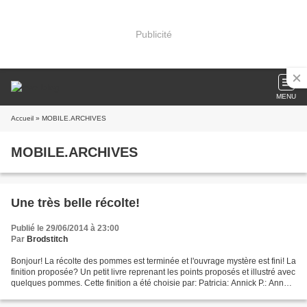
Publicité
MENU
Accueil
» MOBILE.ARCHIVES
MOBILE.ARCHIVES
Une très belle récolte!
Publié le 29/06/2014 à 23:00
Par
Brodstitch
Bonjour! La récolte des pommes est terminée et l'ouvrage mystère est fini! La
finition proposée? Un petit livre reprenant les points proposés et illustré avec
quelques pommes. Cette finition a été choisie par: Patricia: Annick P.: Anne
marie C.: Malélé:...