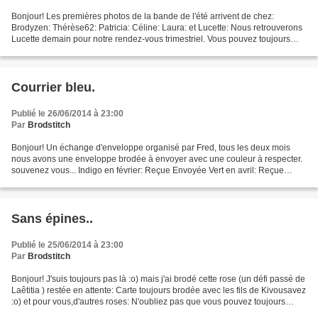
Bonjour! Les premières photos de la bande de l'été arrivent de chez:
Brodyzen: Thérèse62: Patricia: Céline: Laura: et Lucette: Nous retrouverons
Lucette demain pour notre rendez-vous trimestriel. Vous pouvez toujours
commencer si vous le souhaitez. Dans...
Courrier bleu.
Publié le 26/06/2014 à 23:00
Par
Brodstitch
Bonjour! Un échange d'enveloppe organisé par Fred, tous les deux mois
nous avons une enveloppe brodée à envoyer avec une couleur à respecter.
souvenez vous... Indigo en février: Reçue Envoyée Vert en avril: Reçue
Envoyée et en Juin c'était bleu: j'ai...
Sans épines..
Publié le 25/06/2014 à 23:00
Par
Brodstitch
Bonjour! J'suis toujours pas là :o) mais j'ai brodé cette rose (un défi passé de
Laêtitia ) restée en attente: Carte toujours brodée avec les fils de Kivousavez
:o) et pour vous,d'autres roses: N'oubliez pas que vous pouvez toujours
commencer la bande...