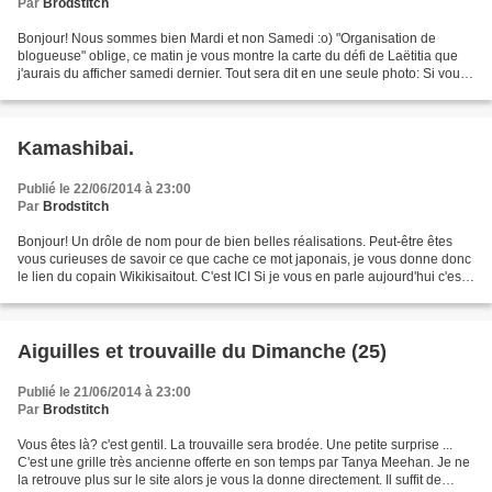
Par
Brodstitch
Bonjour! Nous sommes bien Mardi et non Samedi :o) "Organisation de
blogueuse" oblige, ce matin je vous montre la carte du défi de Laëtitia que
j'aurais du afficher samedi dernier. Tout sera dit en une seule photo: Si vous
souhaitez broder la bande de...
Kamashibai.
Publié le 22/06/2014 à 23:00
Par
Brodstitch
Bonjour! Un drôle de nom pour de bien belles réalisations. Peut-être êtes
vous curieuses de savoir ce que cache ce mot japonais, je vous donne donc
le lien du copain Wikikisaitout. C'est ICI Si je vous en parle aujourd'hui c'est
pour vous montrer ces...
Aiguilles et trouvaille du Dimanche (25)
Publié le 21/06/2014 à 23:00
Par
Brodstitch
Vous êtes là? c'est gentil. La trouvaille sera brodée. Une petite surprise ...
C'est une grille très ancienne offerte en son temps par Tanya Meehan. Je ne
la retrouve plus sur le site alors je vous la donne directement. Il suffit de