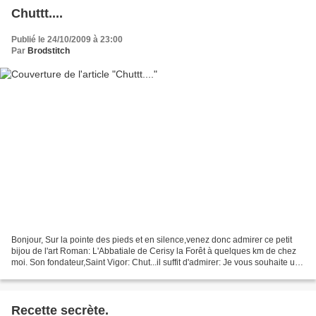
Chuttt....
Publié le 24/10/2009 à 23:00
Par
Brodstitch
Bonjour, Sur la pointe des pieds et en silence,venez donc admirer ce petit
bijou de l'art Roman: L'Abbatiale de Cerisy la Forêt à quelques km de chez
moi. Son fondateur,Saint Vigor: Chut...il suffit d'admirer: Je vous souhaite un
très bon Dimanche.
Recette secrète.