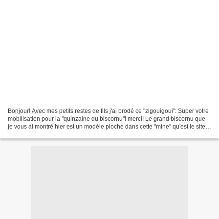
Bonjour! Avec mes petits restes de fils j'ai brodé ce "zigouigoui": Super votre
mobilisation pour la "quinzaine du biscornu"! merci! Le grand biscornu que
je vous ai montré hier est un modèle pioché dans cette "mine" qu'est le site
Rainbow. Voici la grille...