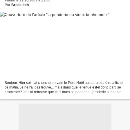
Publié le 22/10/2009 à 23:00
Par
Brodstitch
Bonjour, Hier soir j'ai cherché en vain le Père Noêl qui aurait du être affiché
ce matin. Je ne l'ai pas trouvé... mais dans quelle tenue est-il donc parti se
promener? Je n'ai retrouvé que ceci dans sa penderie: (broderie sur papier)
Pour changer,un...