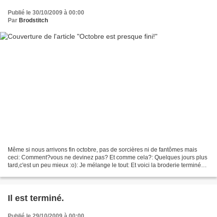
Publié le 30/10/2009 à 00:00
Par
Brodstitch
Même si nous arrivons fin octobre, pas de sorcières ni de fantômes mais
ceci: Comment?vous ne devinez pas? Et comme cela?: Quelques jours plus
tard,c'est un peu mieux :o): Je mélange le tout: Et voici la broderie terminée:
Lorsque Marie Christine m'a...
Il est terminé.
Publié le 29/10/2009 à 00:00