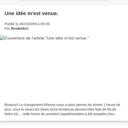
Une idée m'est venue.
Publié le 26/10/2009 à 00:00
Par
Brodstitch
Bonjour! Le changement d'heure nous a donc permis de dormir 1 heure de
plus: vous le savez,les rêves d'une brodeuse peuvent être faits de fils,de
toiles etc...; cette heure de sommeil supplémentaire a été peuplée,chez
moi,de biscornus :o) Biscornus comme...