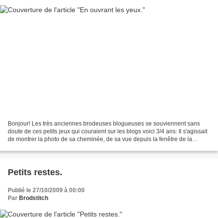
Bonjour! Les très anciennes brodeuses blogueuses se souviennent sans
doute de ces petits jeux qui couraient sur les blogs voici 3/4 ans: Il s'agissait
de montrer la photo de sa cheminée, de sa vue depuis la fenêtre de la
cuisine etc... J'avais moi même...
Petits restes.
Publié le 27/10/2009 à 00:00
Par
Brodstitch