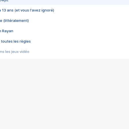
 a 13 ans (et vous l'avez ignoré)
e (littéralement)
im Rayan
 toutes les règles
s les jeux vidéo
us choquant de Rockstar ? - Le scandale BULLY
e plus moche de Steam
du RÊVE tourne au CAUCHEMAR
pendant 8 heures
it… à tort
umiliés par un jeu vidéo
ire - Final Fantasy 8