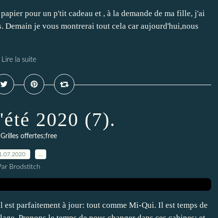
pier pour un p'tit cadeau et , à la demande de ma fille, j'ai
 Demain je vous montrerai tout cela car aujourd'hui,nous
Lire la suite
'été 2020 (7).
,
Grilles offertes;free
1.07.2020
…
Par Brodstitch
 est parfaitement à jour: tout comme Mi-Qui. Il est temps de
plage. Prenons le temps de nous changer dans ces cabines: et