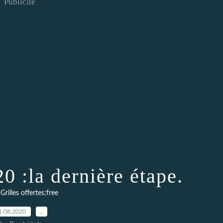
Publicité
0 :la dernière étape.
,
Grilles offertes;free
1.08.2020
…