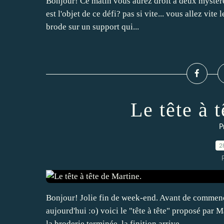
Bonjour! Ce matin vous aurez droit à deux mystères
est l'objet de ce défi? pas si vite... vous allez vit
brode sur un support qui...
Le tête à 
P
2
Bonjour! Jolie fin de week-end. Avant de commence
aujourd'hui :o) voici le "tête à tête" proposé par 
la broderie terminée, la finition arrive...