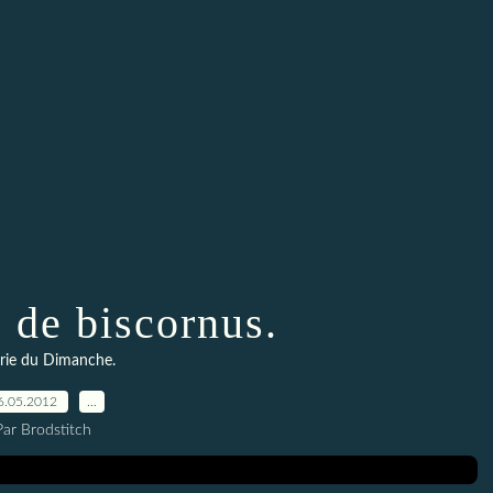
 de biscornus.
rie du Dimanche.
6.05.2012
…
Par Brodstitch