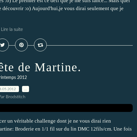
 :o) Le premier est ce défi que je me suis lancé... Mais quel
e le découvrir :o) Aujourd'hui,je vous dirai seulement que je
Lire la suite
tête de Martine.
rintemps 2012
8.05.2012
…
Par Brodstitch
r un véritable challenge dont je ne vous dirai rien
Martine: Broderie en 1/1 fil sur du lin DMC 12fils/cm. Une fois