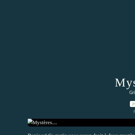
Mys
Gri
2