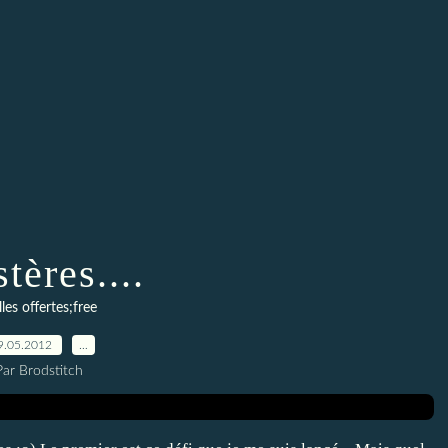
tères....
lles offertes;free
9.05.2012
…
Par Brodstitch