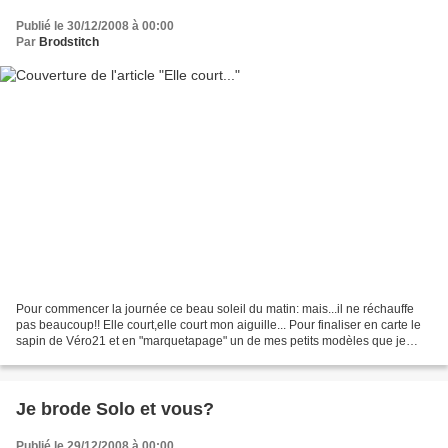
Publié le 30/12/2008 à 00:00
Par
Brodstitch
Pour commencer la journée ce beau soleil du matin: mais...il ne réchauffe
pas beaucoup!! Elle court,elle court mon aiguille... Pour finaliser en carte le
sapin de Véro21 et en "marquetapage" un de mes petits modèles que je
tiens en réserve: elle court,elle...
Je brode Solo et vous?
Publié le 29/12/2008 à 00:00