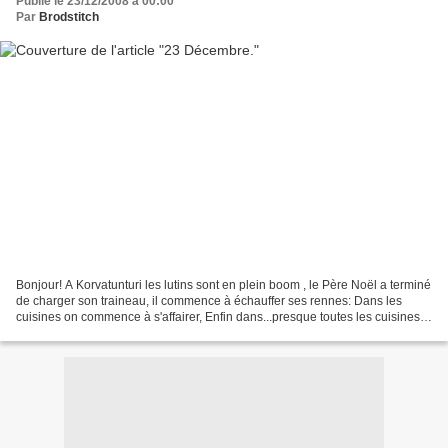
Publié le 23/12/2008 à 00:00
Par
Brodstitch
Bonjour! A Korvatunturi les lutins sont en plein boom , le Père Noël a terminé
de charger son traineau, il commence à échauffer ses rennes: Dans les
cuisines on commence à s'affairer, Enfin dans...presque toutes les cuisines
:o) je suis plutôt en train...