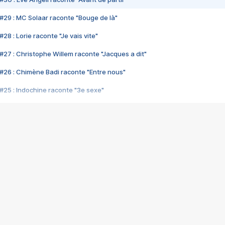
#29 : MC Solaar raconte "Bouge de là"
28 : Lorie raconte "Je vais vite"
#27 : Christophe Willem raconte "Jacques a dit"
#26 : Chimène Badi raconte "Entre nous"
#25 : Indochine raconte "3e sexe"
#24 : Zaho raconte "C'est chelou"
#23 : Patrick Bruel raconte "Au café des délices"
#22 : Kyo raconte "Le chemin"
#21 : Nolwenn Leroy raconte "Cassé"
#20 : Patrick Hernandez raconte "Born to be alive"
#19 : Lorie raconte "Près de moi"
#18 : Michael Jones raconte "A nos actes manqués" (avec Jean-Jacque