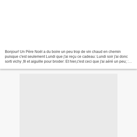
Bonjour! Un Père Noël a du boire un peu trop de vin chaud en chemin
puisque c'est seulement Lundi que j'ai reçu ce cadeau: Lundi soir j'ai donc
sorti vichy ,fil et aiguille pour broder: Et hier,c'est ceci que j'ai aéré un peu; :o)
juste le temps de piquer...