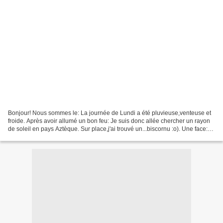
Bonjour! Nous sommes le: La journée de Lundi a été pluvieuse,venteuse et
froide. Après avoir allumé un bon feu: Je suis donc allée chercher un rayon
de soleil en pays Aztèque. Sur place,j'ai trouvé un...biscornu :o). Une face:
Une autre face: et ce nouveau...