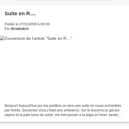
Suite en R....
Publié le 27/11/2009 à 00:00
Par
Brodstitch
Bonjour! Aujourd'hui,sur ma partition,ce sera une suite en russe,orchestrée
par Hohla. Souvenez vous,c'était une ambiance: Sur le biscornu,le gel,les
sapins et la pale lueur du soleil ,me font penser à la taïga en hiver: tandis
que sur l'autre face,la...