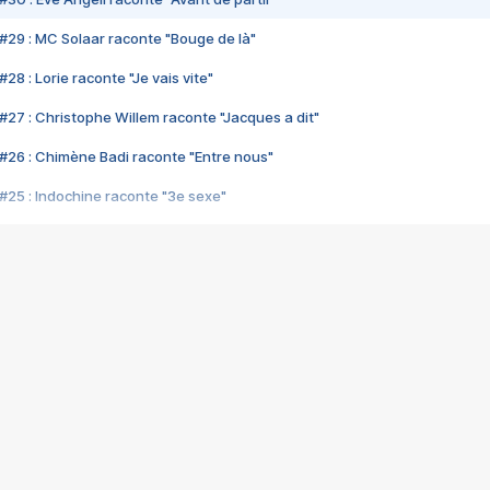
#29 : MC Solaar raconte "Bouge de là"
28 : Lorie raconte "Je vais vite"
#27 : Christophe Willem raconte "Jacques a dit"
#26 : Chimène Badi raconte "Entre nous"
#25 : Indochine raconte "3e sexe"
#24 : Zaho raconte "C'est chelou"
#23 : Patrick Bruel raconte "Au café des délices"
#22 : Kyo raconte "Le chemin"
#21 : Nolwenn Leroy raconte "Cassé"
#20 : Patrick Hernandez raconte "Born to be alive"
#19 : Lorie raconte "Près de moi"
#18 : Michael Jones raconte "A nos actes manqués" (avec Jean-Jacque