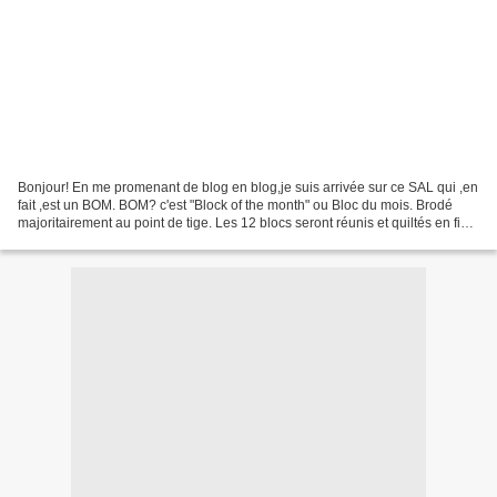
Bonjour! En me promenant de blog en blog,je suis arrivée sur ce SAL qui ,en
fait ,est un BOM. BOM? c'est "Block of the month" ou Bloc du mois. Brodé
majoritairement au point de tige. Les 12 blocs seront réunis et quiltés en fin
d'année. Voici donc le...