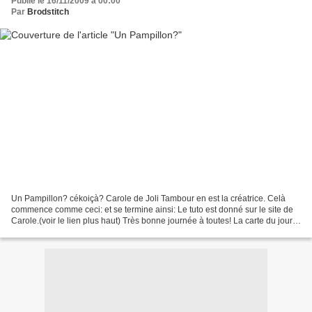
Publié le 16/11/2009 à 00:00
Par
Brodstitch
Un Pampillon? cékoiçà? Carole de Joli Tambour en est la créatrice. Celà
commence comme ceci: et se termine ainsi: Le tuto est donné sur le site de
Carole.(voir le lien plus haut) Très bonne journée à toutes! La carte du jour
signée Sylvie S.: