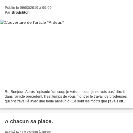
Publié le 09/03/2010 à 00:00
Par
Brodstitch
Re-Bonjour! Après l'épisode "un coup je vois,un coup je ne vois pas" décrit
dans l'article précédent, Il est temps de vous montrer le travail de brodeuses
qui ont travaillé avec une belle ardeur :o) Ce sont les motifs que j'avais offert
ici,ici et là....
A chacun sa place.
Publié le 11/12/2009 à 00:00