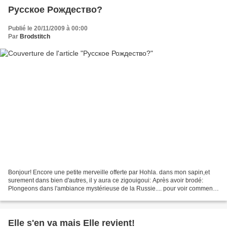
Русское Рождество?
Publié le 20/11/2009 à 00:00
Par
Brodstitch
Bonjour! Encore une petite merveille offerte par Hohla. dans mon sapin,et
surement dans bien d'autres, il y aura ce zigouigoui: Après avoir brodé:
Plongeons dans l'ambiance mystérieuse de la Russie.... pour voir comment
celà se termine: et si je brodais...
Elle s'en va mais Elle revient!