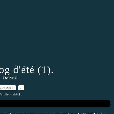
g d'été (1).
Ete 2016
6.06.2016
…
Par Brodstitch