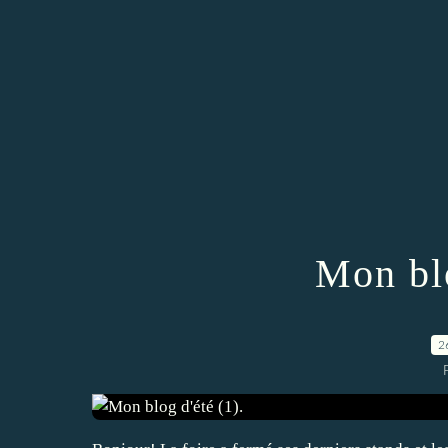
Mon blo
2