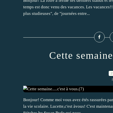
Bonjour! La foire a fermé ses derniers stands et le
temps est donc venu des vacances. Les vacances!!
plus studieuses", de "journées entre...
Cette semaine.
2
Bonjour! Comme moi vous avez étés rassurées par 
la vie scolaire. Lucette,c'est àvous! C'est mainten
Stitches by Susan Ryde qui nous...