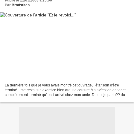
Publié le 22/05/2008 à 23:00
Par
Brodstitch
La dernière fois que je vous avais montré cet ouvrage,il était loin d'être
terminé... me restait un exercice bien ardu:la couture Mais c'est en entier et
complètement terminé qu'il est arrivé chez mon amie. De qoi je parle?? du
plateau de brodeuse proposé...