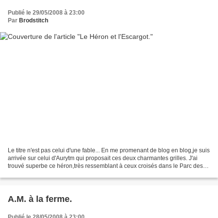
Publié le 29/05/2008 à 23:00
Par
Brodstitch
Le titre n'est pas celui d'une fable... En me promenant de blog en blog,je suis
arrivée sur celui d'Aurytm qui proposait ces deux charmantes grilles. J'ai
trouvé superbe ce héron,très ressemblant à ceux croisés dans le Parc des
Marais du Cotentin et aussi...
A.M. à la ferme.
Publié le 28/05/2008 à 23:00