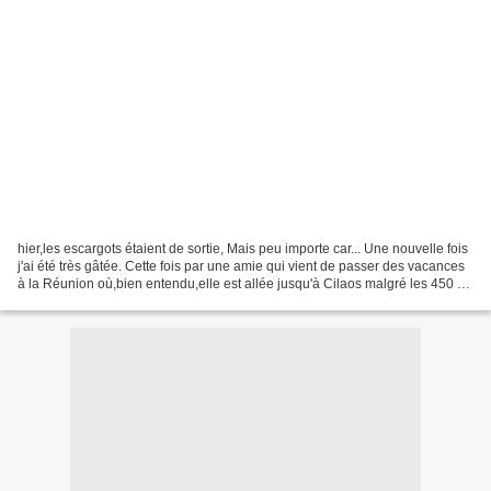
hier,les escargots étaient de sortie, Mais peu importe car... Une nouvelle fois
j'ai été très gâtée. Cette fois par une amie qui vient de passer des vacances
à la Réunion où,bien entendu,elle est allée jusqu'à Cilaos malgré les 450 (et
peut-être plus)...