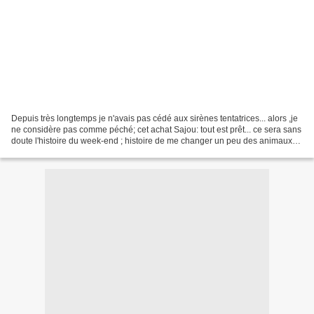
Depuis très longtemps je n'avais pas cédé aux sirènes tentatrices... alors ,je
ne considère pas comme péché; cet achat Sajou: tout est prêt... ce sera sans
doute l'histoire du week-end ; histoire de me changer un peu des animaux
de Béatrix Potter :o)...