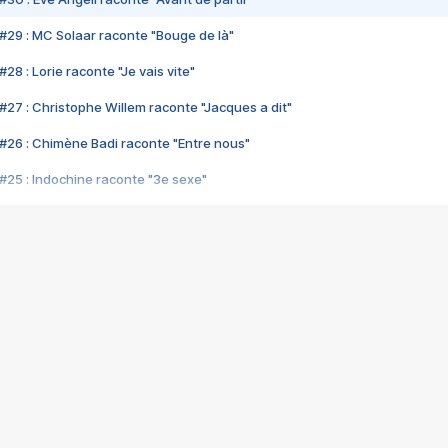
#29 : MC Solaar raconte "Bouge de là"
28 : Lorie raconte "Je vais vite"
#27 : Christophe Willem raconte "Jacques a dit"
#26 : Chimène Badi raconte "Entre nous"
#25 : Indochine raconte "3e sexe"
#24 : Zaho raconte "C'est chelou"
#23 : Patrick Bruel raconte "Au café des délices"
#22 : Kyo raconte "Le chemin"
#21 : Nolwenn Leroy raconte "Cassé"
#20 : Patrick Hernandez raconte "Born to be alive"
#19 : Lorie raconte "Près de moi"
#18 : Michael Jones raconte "A nos actes manqués" (avec Jean-Jacque