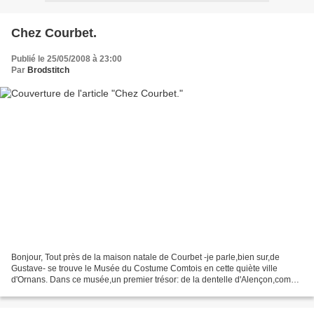
Chez Courbet.
Publié le 25/05/2008 à 23:00
Par
Brodstitch
Bonjour, Tout près de la maison natale de Courbet -je parle,bien sur,de
Gustave- se trouve le Musée du Costume Comtois en cette quiète ville
d'Ornans. Dans ce musée,un premier trésor: de la dentelle d'Alençon,comme
cela,sans protection et papouillée par...