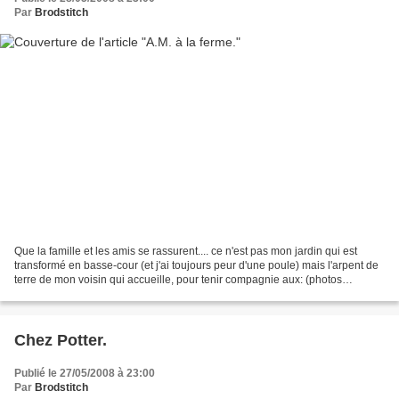
Par
Brodstitch
Que la famille et les amis se rassurent.... ce n'est pas mon jardin qui est
transformé en basse-cour (et j'ai toujours peur d'une poule) mais l'arpent de
terre de mon voisin qui accueille, pour tenir compagnie aux: (photos
Wikipédia), un troupeau d'oies:...
Chez Potter.
Publié le 27/05/2008 à 23:00
Par
Brodstitch