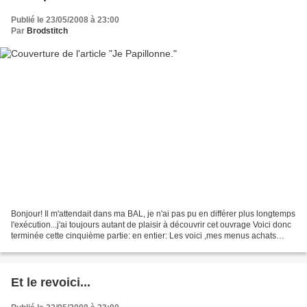
Publié le 23/05/2008 à 23:00
Par
Brodstitch
Bonjour! Il m'attendait dans ma BAL, je n'ai pas pu en différer plus longtemps
l'exécution...j'ai toujours autant de plaisir à découvrir cet ouvrage Voici donc
terminée cette cinquième partie: en entier: Les voici ,mes menus achats
melangés aux gentils...
Et le revoici...