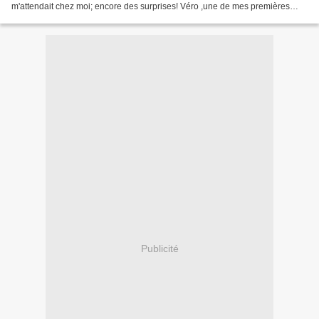
m'attendait chez moi; encore des surprises! Véro ,une de mes premières
"copinette de blog" m'a envoyé,dans un...
Publicité