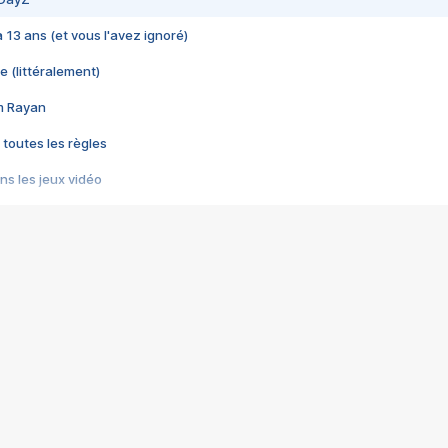
 a 13 ans (et vous l'avez ignoré)
e (littéralement)
im Rayan
 toutes les règles
s les jeux vidéo
us choquant de Rockstar ? - Le scandale BULLY
e plus moche de Steam
du RÊVE tourne au CAUCHEMAR
pendant 8 heures
it… à tort
umiliés par un jeu vidéo
ire - Final Fantasy 8