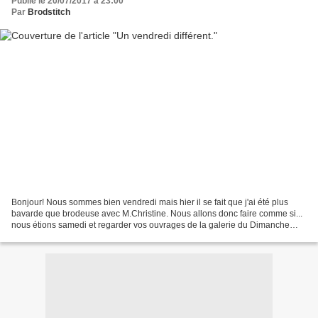
Publié le 20/07/2017 à 23:00
Par
Brodstitch
Bonjour! Nous sommes bien vendredi mais hier il se fait que j'ai été plus
bavarde que brodeuse avec M.Christine. Nous allons donc faire comme si...
nous étions samedi et regarder vos ouvrages de la galerie du Dimanche
Ainsi grâce à Marie-Claire: et à...