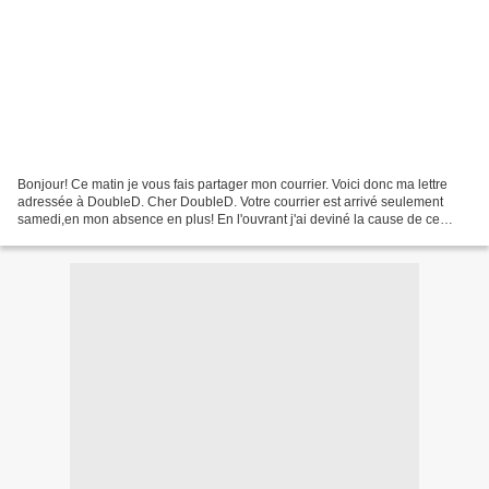
Bonjour! Ce matin je vous fais partager mon courrier. Voici donc ma lettre
adressée à DoubleD. Cher DoubleD. Votre courrier est arrivé seulement
samedi,en mon absence en plus! En l'ouvrant j'ai deviné la cause de ce
retard... il a traversé la France à...