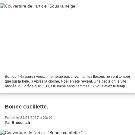
Bonjour! Rassurez vous, il ne neige pas chez moi, les flocons ne vont tomber
que sur la toile. :) Après la cloche, Noêl en été revient. Une petite grille vite
brodée: qui,grâce aux LED, s'illumine sans flammes: Si vous avez le temps
de broder, n'oubliez...
Bonne cueillette.
Publié le 24/07/2017 à 23:10
Par
Brodstitch