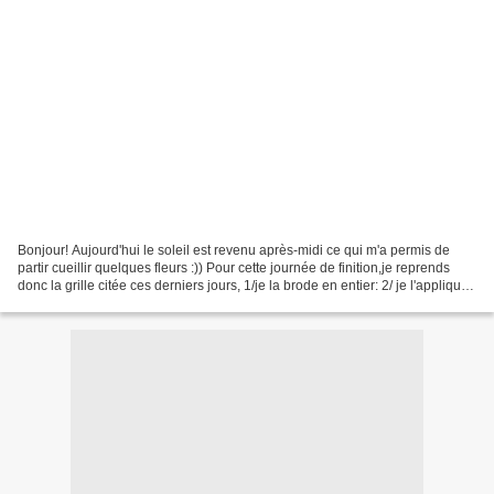
Bonjour! Aujourd'hui le soleil est revenu après-midi ce qui m'a permis de
partir cueillir quelques fleurs :)) Pour cette journée de finition,je reprends
donc la grille citée ces derniers jours, 1/je la brode en entier: 2/ je l'applique
à l'intérieur de...