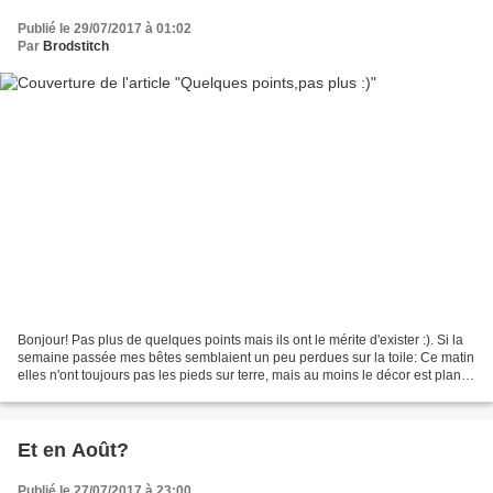
Publié le 29/07/2017 à 01:02
Par
Brodstitch
Bonjour! Pas plus de quelques points mais ils ont le mérite d'exister :). Si la
semaine passée mes bêtes semblaient un peu perdues sur la toile: Ce matin
elles n'ont toujours pas les pieds sur terre, mais au moins le décor est planté:
comme j'en suis...
Et en Août?
Publié le 27/07/2017 à 23:00