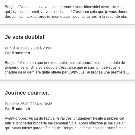
Bonjour! Demain nous avons notre rendez-vous trimestriel avec Lucette
qui,je vous le promet, va vous enchanter! C'est pour cela que je vous donne
dès ce matin aux aurores (et même avant pour certaines :)) la seconde étape
de cet ouvrage mystère de Noêl....
Je vois double!
Publié le 25/09/2014 à 23:00
Par
Brodstitch
Bonjour! Voilà bien que je vois double, moi qui pourraît être un modèle de
tempérance :o) Si je vois double c'est parce que je suis tombée sous le
charme de la dernière grille offerte par Cathy . Je l'ai brodée une première
fois pour faire une carte:...
Journée courrier.
Publié le 25/09/2014 à 10:46
Par
Brodstitch
Avant-propos: Au su de l'actualité j'ai très longuement hésité à publier cet
article tant parler broderie me semblait futile. Après réflexion je me suis dit
qu'il valait mieux garder tête haute. Bonjour! Le facteur n'a pas sonné mais il
s'est arrêté à...