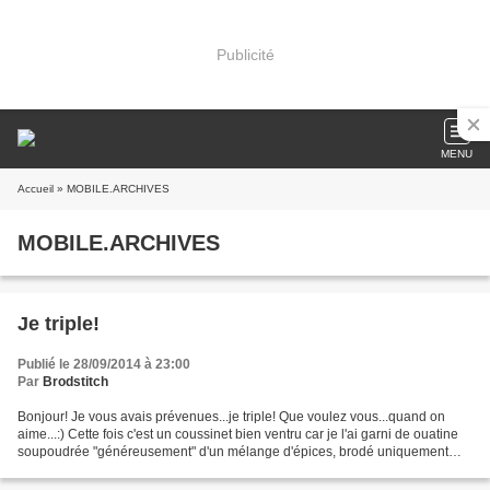
Publicité
MENU
Accueil
» MOBILE.ARCHIVES
MOBILE.ARCHIVES
Je triple!
Publié le 28/09/2014 à 23:00
Par
Brodstitch
Bonjour! Je vous avais prévenues...je triple! Que voulez vous...quand on
aime...:) Cette fois c'est un coussinet bien ventru car je l'ai garni de ouatine
soupoudrée "généreusement" d'un mélange d'épices, brodé uniquement
avec les Fils du Rhin, qui est...