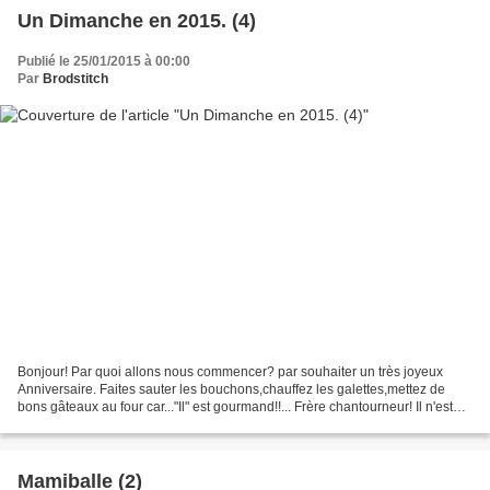
Un Dimanche en 2015. (4)
Publié le 25/01/2015 à 00:00
Par
Brodstitch
Bonjour! Par quoi allons nous commencer? par souhaiter un très joyeux
Anniversaire. Faites sauter les bouchons,chauffez les galettes,mettez de
bons gâteaux au four car..."Il" est gourmand!!... Frère chantourneur! Il n'est
pas encore sourd mais crions...
Mamiballe (2)