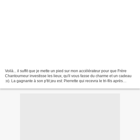
Voilà... il suffit que je mette un pied sur mon accélérateur pour que Frère
Chantourneur investisse les lieux, qu'il vous fasse du charme et un cadeau
:o). La gagnante à son p'tit jeu est: Pierrette qui recevra le tri-fils après
m'avoir envoyé son adresse...