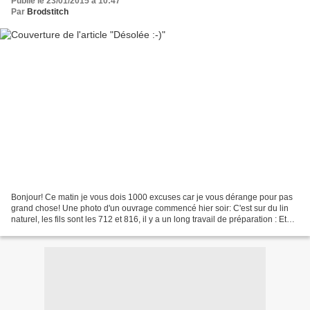
Publié le 23/01/2015 à 10:47
Par
Brodstitch
Bonjour! Ce matin je vous dois 1000 excuses car je vous dérange pour pas
grand chose! Une photo d'un ouvrage commencé hier soir: C'est sur du lin
naturel, les fils sont les 712 et 816, il y a un long travail de préparation : Et
pourtant... "ce n'est pas...