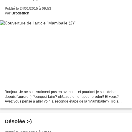
Publié le 24/01/2015 à 09:53
Par
Brodstitch
Bonjour! Je ne suis vraiment pas en avance... et pourtant je suis debout
depuis l'aurore :) Pourquoi faire? oh!...seulement pour broder!! Et vous?
Avez vous pensé à aller voir la seconde étape de la "Mamiballe"? Trois
coups d'aiguille et voici la broderie:...
Désolée :-)