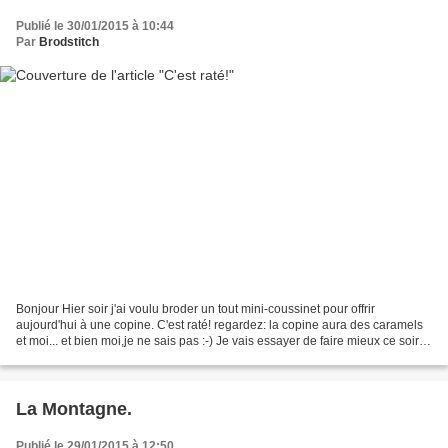
Publié le 30/01/2015 à 10:44
Par
Brodstitch
Bonjour Hier soir j'ai voulu broder un tout mini-coussinet pour offrir
aujourd'hui à une copine. C'est raté! regardez: la copine aura des caramels
et moi... et bien moi,je ne sais pas :-) Je vais essayer de faire mieux ce soir et
je vous souhaite une...
La Montagne.
Publié le 29/01/2015 à 12:50