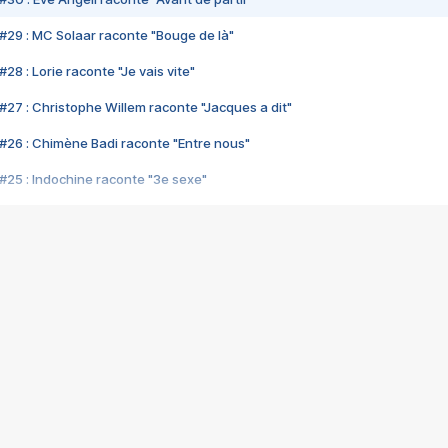
#29 : MC Solaar raconte "Bouge de là"
28 : Lorie raconte "Je vais vite"
#27 : Christophe Willem raconte "Jacques a dit"
#26 : Chimène Badi raconte "Entre nous"
#25 : Indochine raconte "3e sexe"
#24 : Zaho raconte "C'est chelou"
#23 : Patrick Bruel raconte "Au café des délices"
#22 : Kyo raconte "Le chemin"
#21 : Nolwenn Leroy raconte "Cassé"
#20 : Patrick Hernandez raconte "Born to be alive"
#19 : Lorie raconte "Près de moi"
#18 : Michael Jones raconte "A nos actes manqués" (avec Jean-Jacque