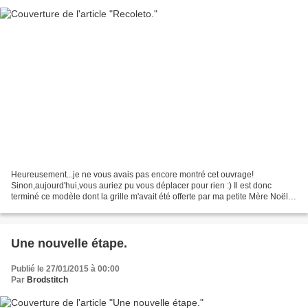
Heureusement...je ne vous avais pas encore montré cet ouvrage!
Sinon,aujourd'hui,vous auriez pu vous déplacer pour rien :) Il est donc
terminé ce modèle dont la grille m'avait été offerte par ma petite Mère Noël.
une magnifique création de Carmen! Brodé...
Une nouvelle étape.
Publié le 27/01/2015 à 00:00
Par
Brodstitch