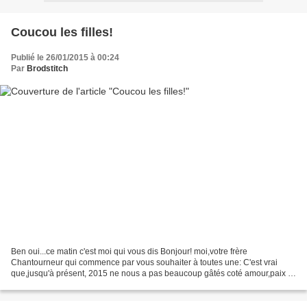
Coucou les filles!
Publié le 26/01/2015 à 00:24
Par
Brodstitch
Ben oui...ce matin c'est moi qui vous dis Bonjour! moi,votre frère
Chantourneur qui commence par vous souhaiter à toutes une: C'est vrai
que,jusqu'à présent, 2015 ne nous a pas beaucoup gâtés coté amour,paix et
douceur. Ayons confiance en des jours meilleurs!...