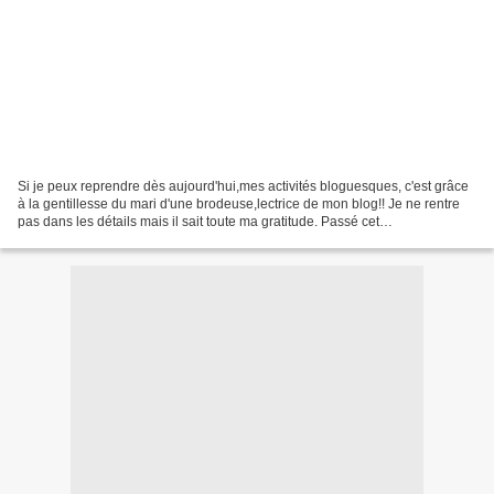
Si je peux reprendre dès aujourd'hui,mes activités bloguesques, c'est grâce
à la gentillesse du mari d'une brodeuse,lectrice de mon blog!! Je ne rentre
pas dans les détails mais il sait toute ma gratitude. Passé cet
épisode,reprenons donc le cours de...