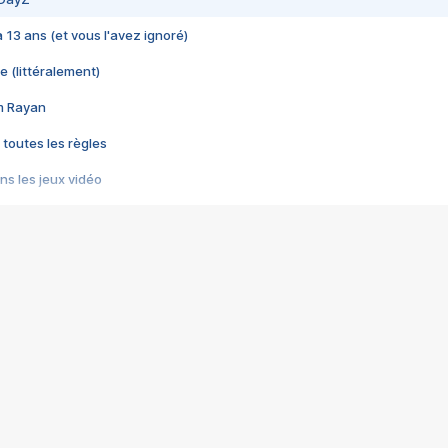
 a 13 ans (et vous l'avez ignoré)
e (littéralement)
im Rayan
 toutes les règles
s les jeux vidéo
us choquant de Rockstar ? - Le scandale BULLY
e plus moche de Steam
du RÊVE tourne au CAUCHEMAR
pendant 8 heures
it… à tort
umiliés par un jeu vidéo
ire - Final Fantasy 8