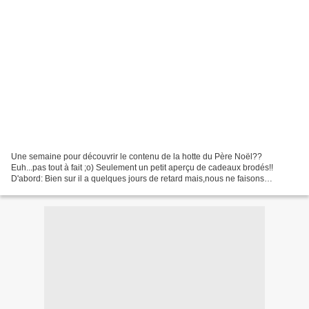
Une semaine pour découvrir le contenu de la hotte du Père Noël??
Euh...pas tout à fait ;o) Seulement un petit aperçu de cadeaux brodés!!
D'abord: Bien sur il a quelques jours de retard mais,nous ne faisons
qu'entrer en hiver! J'ai adoré cette collaboration...