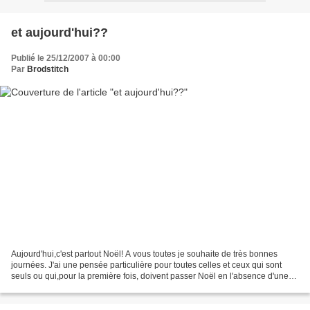
et aujourd'hui??
Publié le 25/12/2007 à 00:00
Par
Brodstitch
Aujourd'hui,c'est partout Noël! A vous toutes je souhaite de très bonnes
journées. J'ai une pensée particulière pour toutes celles et ceux qui sont
seuls ou qui,pour la première fois, doivent passer Noël en l'absence d'une
personne aimée. Quelques images...