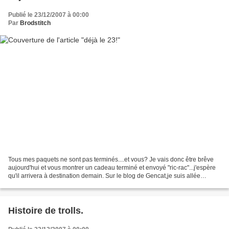
Publié le 23/12/2007 à 00:00
Par
Brodstitch
Tous mes paquets ne sont pas terminés....et vous? Je vais donc être brêve
aujourd'hui et vous montrer un cadeau terminé et envoyé "ric-rac"...j'espère
qu'il arrivera à destination demain. Sur le blog de Gencat,je suis allée
chercher les coeurs de l'année...
Histoire de trolls.