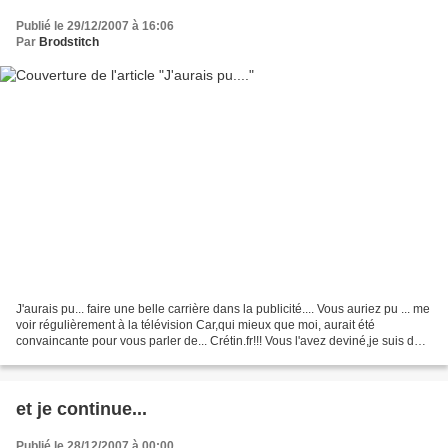
Publié le 29/12/2007 à 16:06
Par
Brodstitch
J'aurais pu... faire une belle carrière dans la publicité.... Vous auriez pu ... me
voir régulièrement à la télévision Car,qui mieux que moi, aurait été
convaincante pour vous parler de... Crétin.fr!!! Vous l'avez deviné,je suis de
nouveau sans connexion...
et je continue...
Publié le 28/12/2007 à 00:00