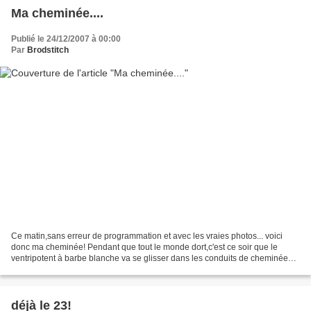
Ma cheminée....
Publié le 24/12/2007 à 00:00
Par
Brodstitch
Ce matin,sans erreur de programmation et avec les vraies photos... voici
donc ma cheminée! Pendant que tout le monde dort,c'est ce soir que le
ventripotent à barbe blanche va se glisser dans les conduits de cheminées!
Aujourd'hui que je vous avais donné...
déjà le 23!