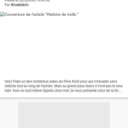
Publié le 22/12/2007 à 00:00
Par
Brodstitch
Voici Fidel un des nombreux aides du Père Noël pour qui il travaille sans
relâche tout au long de l'année. Mais au grand pays blanc il n'est pas le seul
lutin. trois ce sont même égarés chez moi! Je vous présente celui de la forêt:
Pour le trouver,il...