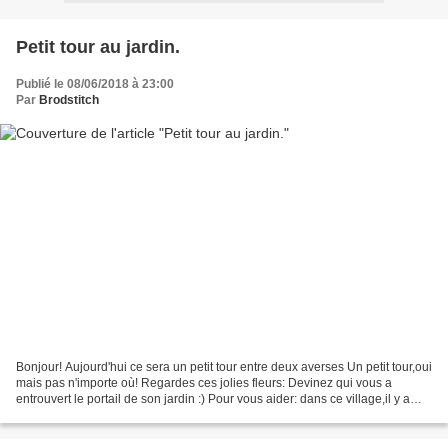
Petit tour au jardin.
Publié le 08/06/2018 à 23:00
Par
Brodstitch
Bonjour! Aujourd'hui ce sera un petit tour entre deux averses Un petit tour,oui
mais pas n'importe où! Regardes ces jolies fleurs: Devinez qui vous a
entrouvert le portail de son jardin :) Pour vous aider: dans ce village,il y a
une école: une église:...