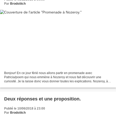
Par
Brodstitch
Bonjour! En ce jour férié nous allons partir en promenade avec
Patricia/poem qui nous emmène à Nozeroy et nous fait découvrir une
curiosité. Je la laisse donc vous donner toutes les explications. Nozeroy, à
mi-chemin entre Lons-le-Saunier et Pontarlier,...
Deux réponses et une proposition.
Publié le 10/06/2018 à 23:00
Par
Brodstitch