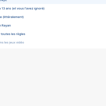
 a 13 ans (et vous l'avez ignoré)
e (littéralement)
im Rayan
 toutes les règles
s les jeux vidéo
us choquant de Rockstar ? - Le scandale BULLY
e plus moche de Steam
du RÊVE tourne au CAUCHEMAR
pendant 8 heures
it… à tort
umiliés par un jeu vidéo
ire - Final Fantasy 8