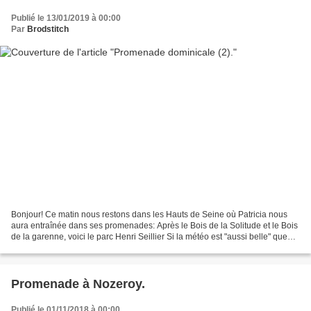
Publié le 13/01/2019 à 00:00
Par
Brodstitch
Bonjour! Ce matin nous restons dans les Hauts de Seine où Patricia nous
aura entraînée dans ses promenades: Après le Bois de la Solitude et le Bois
de la garenne, voici le parc Henri Seillier Si la météo est "aussi belle" que
chez moi, (nous avons quand...
Promenade à Nozeroy.
Publié le 01/11/2018 à 00:00