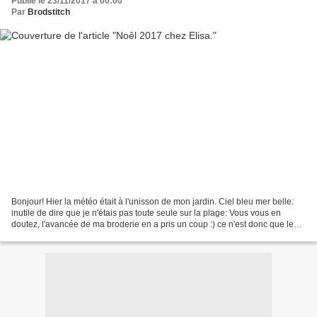
Publié le 23/11/2017 à 00:00
Par
Brodstitch
Bonjour! Hier la météo était à l'unisson de mon jardin. Ciel bleu mer belle:
inutile de dire que je n'étais pas toute seule sur la plage: Vous vous en
doutez, l'avancée de ma broderie en a pris un coup :) ce n'est donc que le
début du premier des charmants...