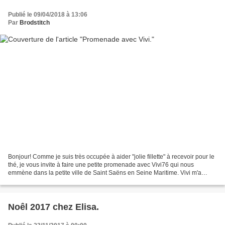
Publié le 09/04/2018 à 13:06
Par
Brodstitch
Bonjour! Comme je suis très occupée à aider "jolie fillette" à recevoir pour le
thé, je vous invite à faire une petite promenade avec Vivi76 qui nous
emmène dans la petite ville de Saint Saëns en Seine Maritime. Vivi m'a
envoyé la photo de cette fontaine:...
Noêl 2017 chez Elisa.