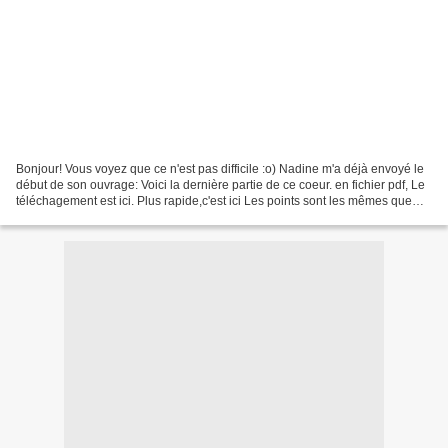
Bonjour! Vous voyez que ce n'est pas difficile :o) Nadine m'a déjà envoyé le
début de son ouvrage: Voici la dernière partie de ce coeur. en fichier pdf, Le
téléchagement est ici. Plus rapide,c'est ici Les points sont les mêmes que
ceux donnés hier.Je...