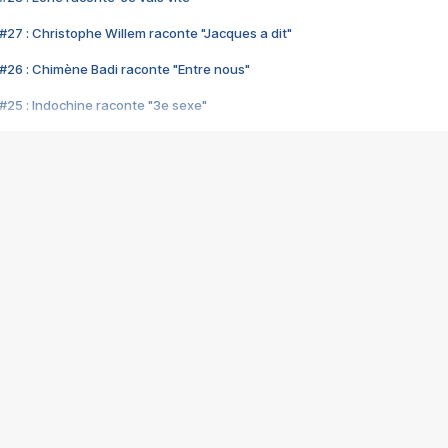
#27 : Christophe Willem raconte "Jacques a dit"
#26 : Chimène Badi raconte "Entre nous"
#25 : Indochine raconte "3e sexe"
#24 : Zaho raconte "C'est chelou"
#23 : Patrick Bruel raconte "Au café des délices"
#22 : Kyo raconte "Le chemin"
#21 : Nolwenn Leroy raconte "Cassé"
#20 : Patrick Hernandez raconte "Born to be alive"
#19 : Lorie raconte "Près de moi"
#18 : Michael Jones raconte "A nos actes manqués" (avec Jean-Jacque
#17 : Khaled raconte "Aïcha"
#16 : Corneille raconte "Parce qu'on vient de loin"