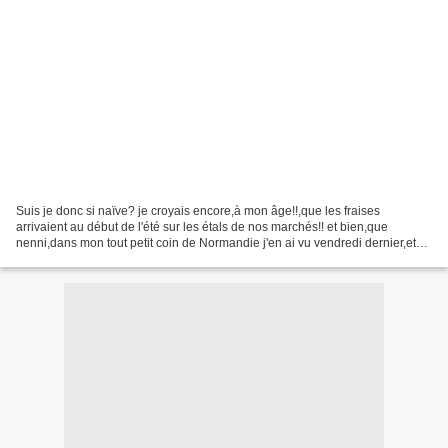
Suis je donc si naïve? je croyais encore,à mon âge!!,que les fraises
arrivaient au début de l'été sur les étals de nos marchés!! et bien,que
nenni,dans mon tout petit coin de Normandie j'en ai vu vendredi dernier,et
pas très chères en plus!mais j'ai su...