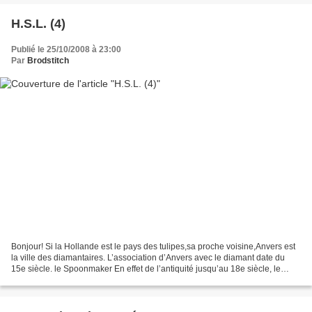
H.S.L. (4)
Publié le 25/10/2008 à 23:00
Par
Brodstitch
Bonjour! Si la Hollande est le pays des tulipes,sa proche voisine,Anvers est
la ville des diamantaires. L’association d’Anvers avec le diamant date du
15e siècle. le Spoonmaker En effet de l’antiquité jusqu’au 18e siècle, le
diamant restait un phénomène...