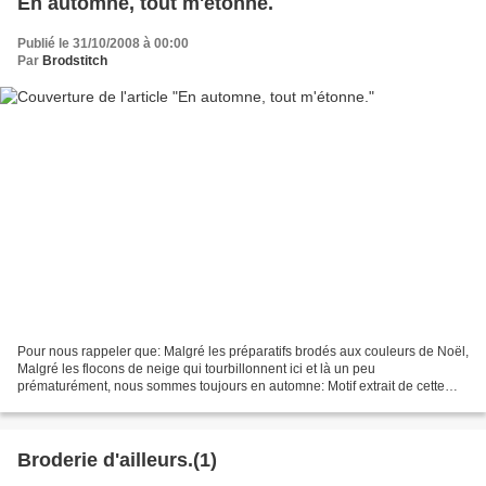
En automne, tout m'étonne.
Publié le 31/10/2008 à 00:00
Par
Brodstitch
Pour nous rappeler que: Malgré les préparatifs brodés aux couleurs de Noël,
Malgré les flocons de neige qui tourbillonnent ici et là un peu
prématurément, nous sommes toujours en automne: Motif extrait de cette
grille qui vient de m'être offerte par Lisette,pilier...
Broderie d'ailleurs.(1)