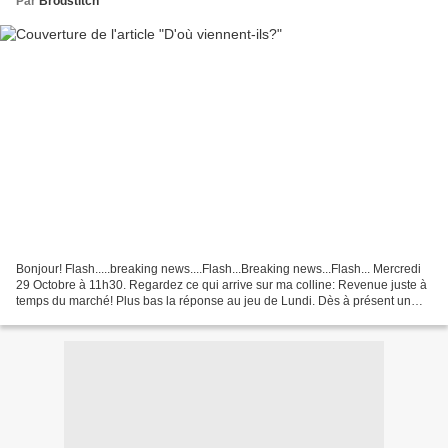
Par
Brodstitch
Bonjour! Flash.....breaking news....Flash...Breaking news...Flash... Mercredi
29 Octobre à 11h30. Regardez ce qui arrive sur ma colline: Revenue juste à
temps du marché! Plus bas la réponse au jeu de Lundi. Dès à présent un
autre modèle que j'ai eu beaucoup...