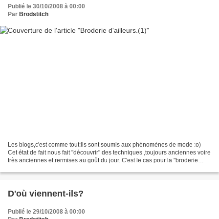
Publié le 30/10/2008 à 00:00
Par
Brodstitch
Les blogs,c'est comme tout:ils sont soumis aux phénomènes de mode :o)
Cet état de fait nous fait "découvrir" des techniques ,toujours anciennes voire
très anciennes et rermises au goût du jour. C'est le cas pour la "broderie
suisse". Il y a environ 1...
D'où viennent-ils?
Publié le 29/10/2008 à 00:00