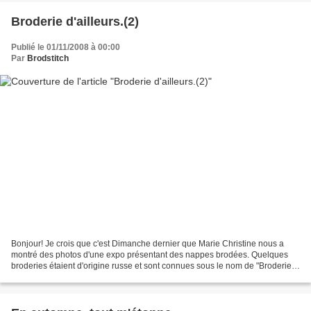
Broderie d'ailleurs.(2)
Publié le 01/11/2008 à 00:00
Par
Brodstitch
Bonjour! Je crois que c'est Dimanche dernier que Marie Christine nous a
montré des photos d'une expo présentant des nappes brodées. Quelques
broderies étaient d'origine russe et sont connues sous le nom de "Broderie
Myreschka" Curieuse comme je suis,j'ai...