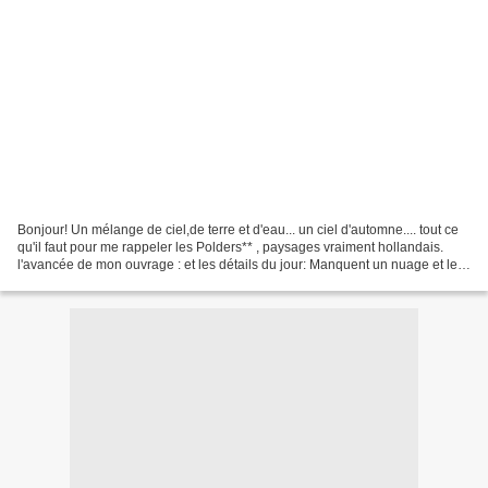
Bonjour! Un mélange de ciel,de terre et d'eau... un ciel d'automne.... tout ce
qu'il faut pour me rappeler les Polders** , paysages vraiment hollandais.
l'avancée de mon ouvrage : et les détails du jour: Manquent un nuage et les
herbes et roseaux du premier...