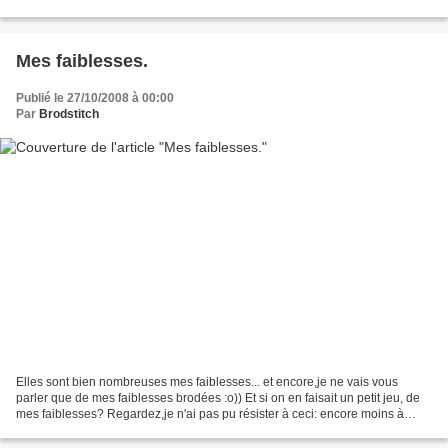
Lody m'a répondu en me montrant...
Mes faiblesses.
Publié le 27/10/2008 à 00:00
Par
Brodstitch
Elles sont bien nombreuses mes faiblesses... et encore,je ne vais vous
parler que de mes faiblesses brodées :o)) Et si on en faisait un petit jeu, de
mes faiblesses? Regardez,je n'ai pas pu résister à ceci: encore moins à
cela: et en prolongeant mes visites...