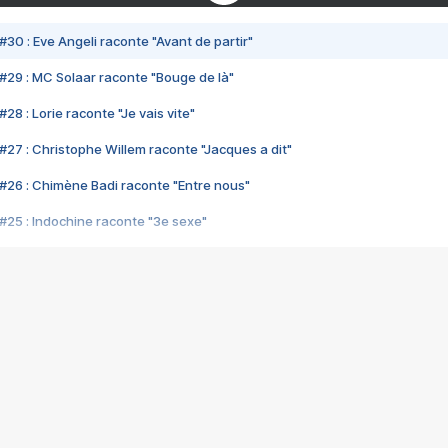
#30 : Eve Angeli raconte "Avant de partir"
#29 : MC Solaar raconte "Bouge de là"
28 : Lorie raconte "Je vais vite"
#27 : Christophe Willem raconte "Jacques a dit"
#26 : Chimène Badi raconte "Entre nous"
#25 : Indochine raconte "3e sexe"
#24 : Zaho raconte "C'est chelou"
#23 : Patrick Bruel raconte "Au café des délices"
#22 : Kyo raconte "Le chemin"
#21 : Nolwenn Leroy raconte "Cassé"
#20 : Patrick Hernandez raconte "Born to be alive"
#19 : Lorie raconte "Près de moi"