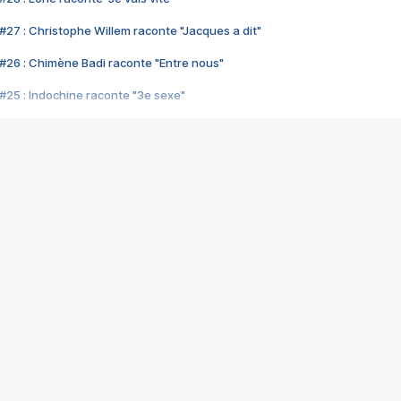
#27 : Christophe Willem raconte "Jacques a dit"
#26 : Chimène Badi raconte "Entre nous"
#25 : Indochine raconte "3e sexe"
#24 : Zaho raconte "C'est chelou"
#23 : Patrick Bruel raconte "Au café des délices"
#22 : Kyo raconte "Le chemin"
#21 : Nolwenn Leroy raconte "Cassé"
#20 : Patrick Hernandez raconte "Born to be alive"
#19 : Lorie raconte "Près de moi"
#18 : Michael Jones raconte "A nos actes manqués" (avec Jean-Jacque
#17 : Khaled raconte "Aïcha"
#16 : Corneille raconte "Parce qu'on vient de loin"