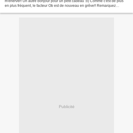
m'énerver! Un autre bonjour pour un petit cadeau :o) Comme c'est de plus
en plus fréquent, le facteur Ob est de nouveau en grêve!! Remarquez
que,comme je poste tous les jours, vous...
Publicité