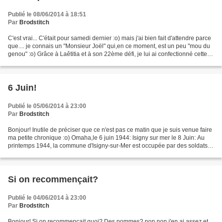
Publié le 08/06/2014 à 18:51
Par
Brodstitch
C'est vrai... C'était pour samedi dernier :o) mais j'ai bien fait d'attendre parce
que.... je connais un "Monsieur Joël" qui,en ce moment, est un peu "mou du
genou" :o) Grâce à Laêtitia et à son 22ème défi, je lui ai confectionné cette
carte. Pour la...
6 Juin!
Publié le 05/06/2014 à 23:00
Par
Brodstitch
Bonjour! Inutile de préciser que ce n'est pas ce matin que je suis venue faire
ma petite chronique :o) Omaha,le 6 juin 1944: Isigny sur mer le 8 Juin: Au
printemps 1944, la commune d'Isigny-sur-Mer est occupée par des soldats
ukrainiens portant l'uniforme...
Si on recommençait?
Publié le 04/06/2014 à 23:00
Par
Brodstitch
Bonjour! Si on recommençait quoi? Des pommes? non,non,j'en ai assez et