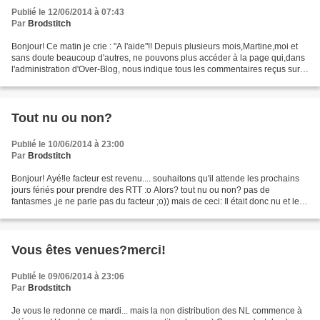
Publié le 12/06/2014 à 07:43
Par
Brodstitch
Bonjour! Ce matin je crie : "A l'aide"!! Depuis plusieurs mois,Martine,moi et
sans doute beaucoup d'autres, ne pouvons plus accéder à la page qui,dans
l'administration d'Over-Blog, nous indique tous les commentaires reçus sur
n'importe quel article ainsi...
Tout nu ou non?
Publié le 10/06/2014 à 23:00
Par
Brodstitch
Bonjour! Ayé!le facteur est revenu.... souhaitons qu'il attende les prochains
jours fériés pour prendre des RTT :o Alors? tout nu ou non? pas de
fantasmes ,je ne parle pas du facteur ;o)) mais de ceci: Il était donc nu et le
voici vêtu: les motifs de...
Vous êtes venues?merci!
Publié le 09/06/2014 à 23:06
Par
Brodstitch
Je vous le redonne ce mardi... mais la non distribution des NL commence à