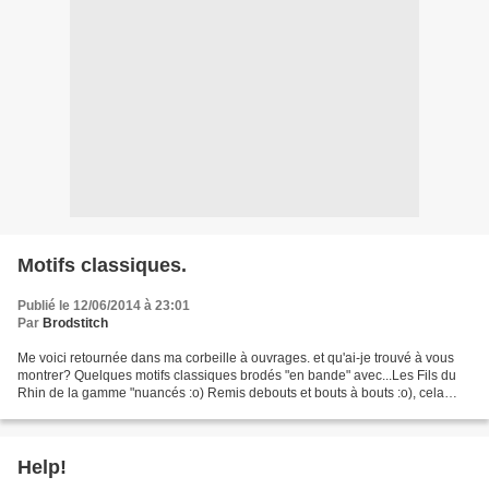
Motifs classiques.
Publié le 12/06/2014 à 23:01
Par
Brodstitch
Me voici retournée dans ma corbeille à ouvrages. et qu'ai-je trouvé à vous
montrer? Quelques motifs classiques brodés "en bande" avec...Les Fils du
Rhin de la gamme "nuancés :o) Remis debouts et bouts à bouts :o), cela
nous donne ceci: C'est une forme...
Help!