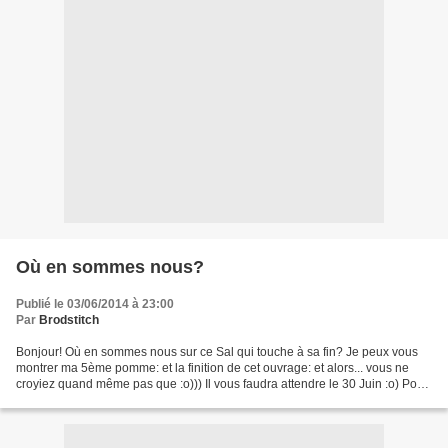
Où en sommes nous?
Publié le 03/06/2014 à 23:00
Par
Brodstitch
Bonjour! Où en sommes nous sur ce Sal qui touche à sa fin? Je peux vous
montrer ma 5ème pomme: et la finition de cet ouvrage: et alors... vous ne
croyiez quand même pas que :o))) Il vous faudra attendre le 30 Juin :o) Pour
connaître la finition de l'ouvrage...