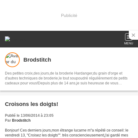
Publicité
MENU
Brodstitch
Des petites croix,des jours,de la broderie Hardanger,du grain d'orge et
d'autres techniques de broderie,le tout soupoudré régulièrement de petits
cadeaux pour vous!Depuis plus de 14 ans,je suis heureuse de vous
accueillir chaque jour sur mon blog.
Croisons les doigts!
Publié le 13/06/2014 à 23:05
Par
Brodstitch
Bonjour! Ces derniers jours,mon étrange lucarne m"a répété ce conseil: le
vendredi 13, "Croisez les doigts"". très consciencieusement,j'ai gardé mes