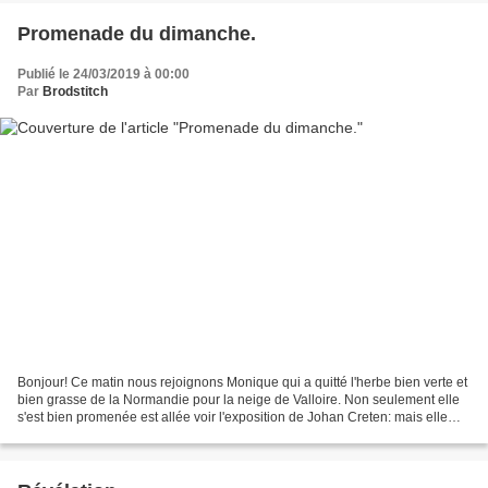
Promenade du dimanche.
Publié le 24/03/2019 à 00:00
Par
Brodstitch
Bonjour! Ce matin nous rejoignons Monique qui a quitté l'herbe bien verte et
bien grasse de la Normandie pour la neige de Valloire. Non seulement elle
s'est bien promenée est allée voir l'exposition de Johan Creten: mais elle
m"a également envoyé les...