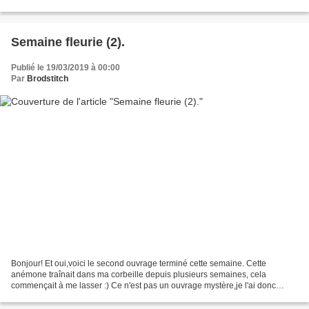
les marquoirs où elle n'a pas...
Semaine fleurie (2).
Publié le 19/03/2019 à 00:00
Par
Brodstitch
Bonjour! Et oui,voici le second ouvrage terminé cette semaine. Cette
anémone traînait dans ma corbeille depuis plusieurs semaines, cela
commençait à me lasser :) Ce n'est pas un ouvrage mystère,je l'ai donc
terminé. (Je vous rappelle que vous pouvez trouver...