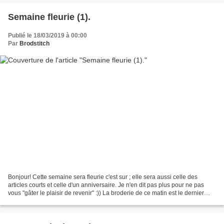
Semaine fleurie (1).
Publié le 18/03/2019 à 00:00
Par
Brodstitch
Bonjour! Cette semaine sera fleurie c'est sur ; elle sera aussi celle des
articles courts et celle d'un anniversaire. Je n'en dit pas plus pour ne pas
vous "gâter le plaisir de revenir" :)) La broderie de ce matin est le dernier
modèle de Dany. Annonciateur...