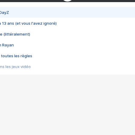
 DayZ
 a 13 ans (et vous l'avez ignoré)
e (littéralement)
im Rayan
 toutes les règles
s les jeux vidéo
us choquant de Rockstar ? - Le scandale BULLY
e plus moche de Steam
du RÊVE tourne au CAUCHEMAR
pendant 8 heures
it… à tort
umiliés par un jeu vidéo