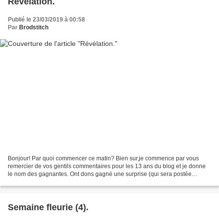
Révélation.
Publié le 23/03/2019 à 00:58
Par
Brodstitch
Bonjour! Par quoi commencer ce matin? Bien sur,je commence par vous
remercier de vos gentils commentaires pour les 13 ans du blog et je donne
le nom des gagnantes. Ont dons gagné une surprise (qui sera postée
Lundi): Dans le désordre: Pilatin; Liza; Mamie...
Semaine fleurie (4).