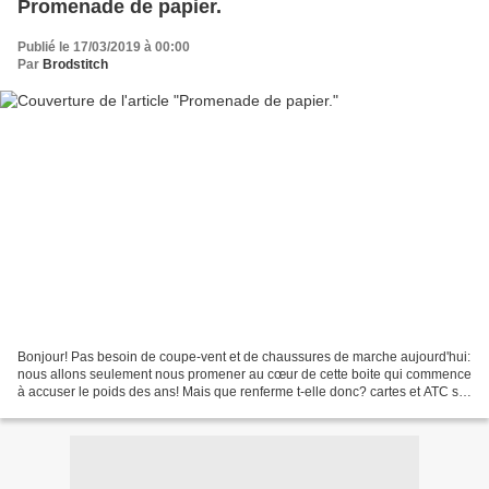
Promenade de papier.
Publié le 17/03/2019 à 00:00
Par
Brodstitch
Bonjour! Pas besoin de coupe-vent et de chaussures de marche aujourd'hui:
nous allons seulement nous promener au cœur de cette boite qui commence
à accuser le poids des ans! Mais que renferme t-elle donc? cartes et ATC s'y
bousculent; tous envoyés au...