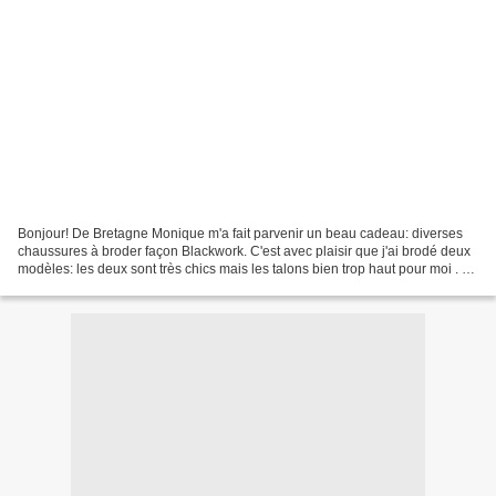
Bonjour! De Bretagne Monique m'a fait parvenir un beau cadeau: diverses
chaussures à broder façon Blackwork. C'est avec plaisir que j'ai brodé deux
modèles: les deux sont très chics mais les talons bien trop haut pour moi . Je
compte bien broder tous...