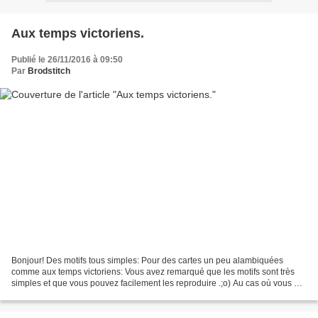
Aux temps victoriens.
Publié le 26/11/2016 à 09:50
Par
Brodstitch
Bonjour! Des motifs tous simples: Pour des cartes un peu alambiquées
comme aux temps victoriens: Vous avez remarqué que les motifs sont très
simples et que vous pouvez facilement les reproduire .;o) Au cas où vous ne
le sauriez pas... Mamigoz nous annonce...