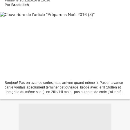
Publié le 10/11/2016 à 10:36
Par
Brodstitch
Bonjour! Pas en avance certes,mais arrivée quand même :). Pas en avance
car je voulais absolument terminer cet ouvrage: brodé avec le fil Stollen et
une grille du même site :), en 2fils/1fil mais...pas au point de croix. j'ai tenté le
demi-point sur du...