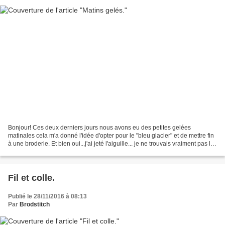
Bonjour! Ces deux derniers jours nous avons eu des petites gelées
matinales cela m'a donné l'idée d'opter pour le "bleu glacier" et de mettre fin
à une broderie. Et bien oui...j'ai jeté l'aiguille... je ne trouvais vraiment pas la
toile adaptée aux motifs...
Fil et colle.
Publié le 28/11/2016 à 08:13
Par
Brodstitch