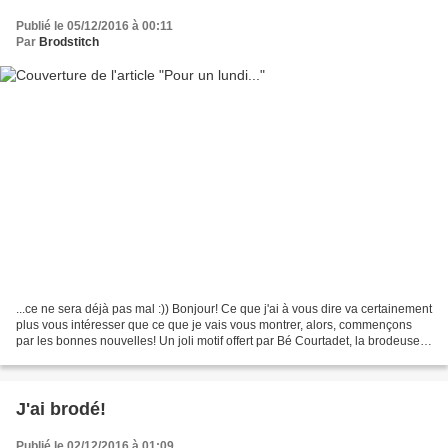
Publié le 05/12/2016 à 00:11
Par
Brodstitch
...ce ne sera déjà pas mal :)) Bonjour! Ce que j'ai à vous dire va certainement
plus vous intéresser que ce que je vais vous montrer, alors, commençons
par les bonnes nouvelles! Un joli motif offert par Bé Courtadet, la brodeuse
est adorable. C'est ICI....
J'ai brodé!
Publié le 02/12/2016 à 01:09