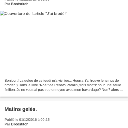
Par
Brodstitch
Bonjour:! La gelée de ce jeudi m'a vivifiée... Hourra! j'ai trouvé le temps de
broder :) Dans le livre "Noël" de Renato Parolin, trois motifs: pour une seule
finition: Je ne vous ai pas trop ennuyée avec mon bavardage? Non? alors à
demain :) Passez une...
Matins gelés.
Publié le 01/12/2016 à 00:15
Par
Brodstitch