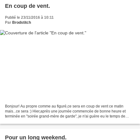
En coup de vent.
Publié le 23/11/2016 à 10:11
Par
Brodstitch
Bonjour! Au propre comme au figuré,ce sera en coup de vent ce matin
mais...ce sera :) Hier,après une journée commencée de bonne heure et
terminée en "soirée grand-mère de garde", je n'ai guère eu le temps de
broder!!! Seulement deux mini motifs : que...
Pour un long weekend.