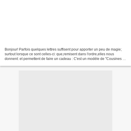
Bonjour! Parfois quelques lettres suffisent pour apporter un peu de magie;
surtout lorsque ce sont celles-ci: que,remisent dans l'ordre,elles nous
donnent: et permettent de faire un cadeau : C'est un modèle de "Cousines et
Compagnie" pour le magazine...