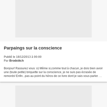
Parpaings sur la conscience
Publié le 18/12/2013 à 00:00
Par
Brodstitch
Bonjour! Rassurez vous :o) Même si,comme tout à chacun, je dois bien avoir
une (toute petite) briquette sur la conscience, je ne suis pas écrasée de
remords! Enfin...pas au point du héros de ce livre dont je vais vous parler. Au
fil des pages le héros...