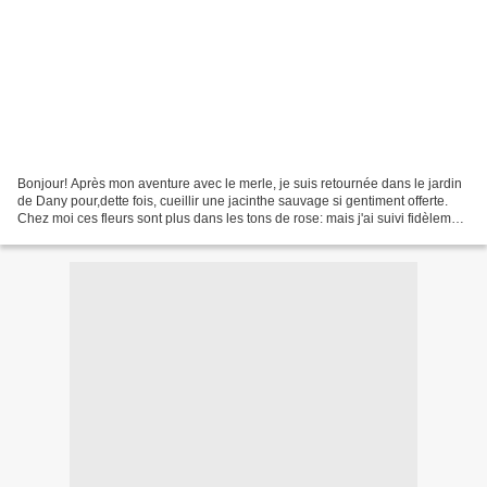
Bonjour! Après mon aventure avec le merle, je suis retournée dans le jardin
de Dany pour,dette fois, cueillir une jacinthe sauvage si gentiment offerte.
Chez moi ces fleurs sont plus dans les tons de rose: mais j'ai suivi fidèlement
les couleurs de Dany...