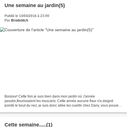
Une semaine au jardin(5)
Publié le 14/04/2016 à 23:00
Par
Brodstitch
Bonjour! Cette fois je suis bien dans mon jardin où ,l'année
passée,fleurissaient les muscaris: Cette année aucune flaur n'a daigné
pointé le bout du nez; je suis donc allée les cueillir chez Dany, vous pouvez
faire comme moi et pousser la porte de son...
Cette semaine.....(1)