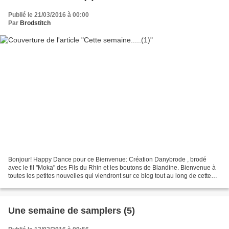
Publié le 21/03/2016 à 00:00
Par
Brodstitch
Bonjour! Happy Dance pour ce Bienvenue: Création Danybrode , brodé
avec le fil "Moka" des Fils du Rhin et les boutons de Blandine. Bienvenue à
toutes les petites nouvelles qui viendront sur ce blog tout au long de cette
11ème année car aujourd'hui......
Une semaine de samplers (5)