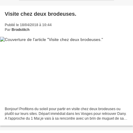
Visite chez deux brodeuses.
Publié le 18/04/2018 à 10:44
Par
Brodstitch
Bonjour! Profitons du soleil pour partir en visite chez deux brodeuses ou
plutôt sur leurs sites. Départ immédiat dans les Vosges pour retrouver Dany.
A l'approche du 1 Mai,je vais à sa rencontre avec un brin de muguet de sa
création: les modèles de Dany?...