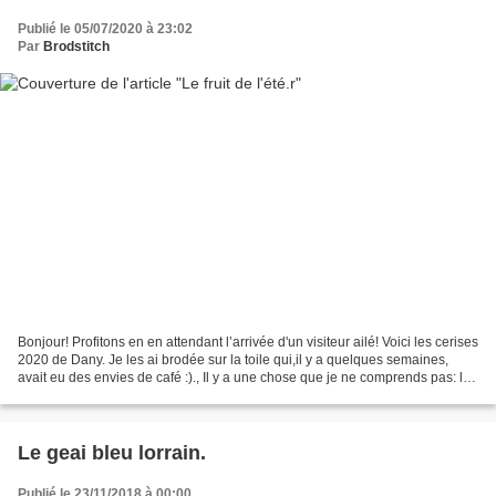
Publié le 05/07/2020 à 23:02
Par
Brodstitch
Bonjour! Profitons en en attendant l’arrivée d'un visiteur ailé! Voici les cerises
2020 de Dany. Je les ai brodée sur la toile qui,il y a quelques semaines,
avait eu des envies de café :)., Il y a une chose que je ne comprends pas: le
modèle est brodé...
Le geai bleu lorrain.
Publié le 23/11/2018 à 00:00