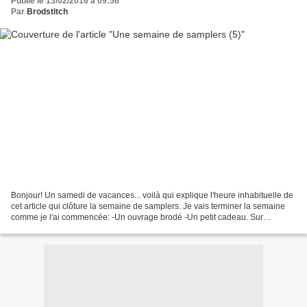
Publié le 13/02/2016 à 09:56
Par
Brodstitch
Bonjour! Un samedi de vacances... voilà qui explique l'heure inhabituelle de
cet article qui clôture la semaine de samplers. Je vais terminer la semaine
comme je l'ai commencée: -Un ouvrage brodé -Un petit cadeau. Sur
l'ouvrage brodé,je continue de souhaiter...