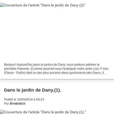
Bonjour! Aujourd'hui,dans le jardon de Dany, nous partons admirer la
première Paeonia. (Comme pourrait nous l'expliquer notre amie Liza: P éon
(Παιὠν - Paiôn) était un des plus anciens dieux guérisseurs des Grecs, Il
soigna et guérit Hadès et Arès de...
Dans le jardin de Dany.(1).
Publié le 16/05/2018 à 09:23
Par
Brodstitch