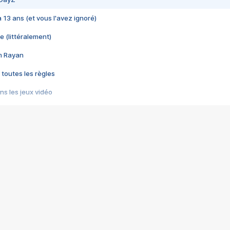
 a 13 ans (et vous l'avez ignoré)
e (littéralement)
im Rayan
 toutes les règles
s les jeux vidéo
us choquant de Rockstar ? - Le scandale BULLY
e plus moche de Steam
du RÊVE tourne au CAUCHEMAR
pendant 8 heures
it… à tort
umiliés par un jeu vidéo
ire - Final Fantasy 8