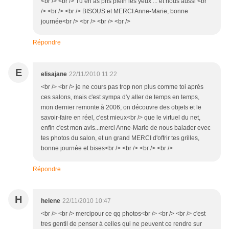
<br /> <br /> Tu en as pris plein les yeux ... et nous aussi <br
/> <br /> <br /> BISOUS et MERCI Anne-Marie, bonne
journée<br /> <br /> <br /> <br />
Répondre
E
elisajane
22/11/2010 11:22
<br /> <br /> je ne cours pas trop non plus comme toi après
ces salons, mais c'est sympa d'y aller de temps en temps,
mon dernier remonte à 2006, on découvre des objets et le
savoir-faire en réel, c'est mieux<br /> que le virtuel du net,
enfin c'est mon avis...merci Anne-Marie de nous balader evec
tes photos du salon, et un grand MERCI d'offrir tes grilles,
bonne journée et bises<br /> <br /> <br /> <br />
Répondre
H
helene
22/11/2010 10:47
<br /> <br /> mercipour ce qq photos<br /> <br /> <br /> c'est
tres gentil de penser à celles qui ne peuvent ce rendre sur