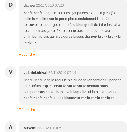
D
dianou
22/11/2010 07:20
<br /> <br /> bonjour toujours sympa ces expos, a y est j'ai
collé la viseline sur le porte photo maintenant il me faut
retrouver le montage hihihi c'est bien gentil de faire les sal a
reculons mais ça<br /> ne donne pas toujours des facilités !
enfin bon je fais au mieux gros bisous dianou<br /> <br /> <br
/> <br />
Répondre
V
valerieb/titival
22/11/2010 07:19
<br /> <br /> je te le redis le plaisir de te rencontrer fut partagé
mais hélas trop court<br /> <br /> <br /> demain nous
comparerons nos achats ...voir laquelle fut la plus raisonnable
<br /> <br /> <br /> bisousbisous<br /> <br /> <br /> <br />
Répondre
A
Aliselle
22/11/2010 07:11