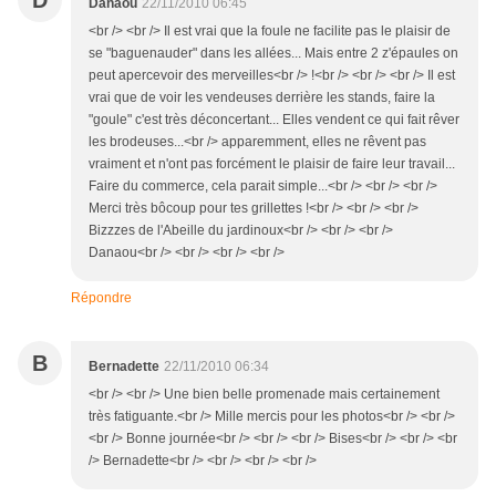
D
Danaou
22/11/2010 06:45
<br /> <br /> Il est vrai que la foule ne facilite pas le plaisir de
se "baguenauder" dans les allées... Mais entre 2 z'épaules on
peut apercevoir des merveilles<br /> !<br /> <br /> <br /> Il est
vrai que de voir les vendeuses derrière les stands, faire la
"goule" c'est très déconcertant... Elles vendent ce qui fait rêver
les brodeuses...<br /> apparemment, elles ne rêvent pas
vraiment et n'ont pas forcément le plaisir de faire leur travail...
Faire du commerce, cela parait simple...<br /> <br /> <br />
Merci très bôcoup pour tes grillettes !<br /> <br /> <br />
Bizzzes de l'Abeille du jardinoux<br /> <br /> <br />
Danaou<br /> <br /> <br /> <br />
Répondre
B
Bernadette
22/11/2010 06:34
<br /> <br /> Une bien belle promenade mais certainement
très fatiguante.<br /> Mille mercis pour les photos<br /> <br />
<br /> Bonne journée<br /> <br /> <br /> Bises<br /> <br /> <br
/> Bernadette<br /> <br /> <br /> <br />