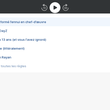
nsformé l’ennui en chef-d’œuvre
 DayZ
 a 13 ans (et vous l'avez ignoré)
e (littéralement)
im Rayan
 toutes les règles
s les jeux vidéo
us choquant de Rockstar ? - Le scandale BULLY
e plus moche de Steam
du RÊVE tourne au CAUCHEMAR