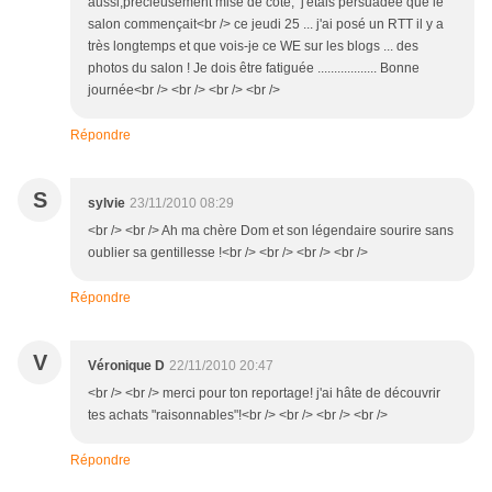
aussi,précieusement mise de côté, j'étais persuadée que le
salon commençait<br /> ce jeudi 25 ... j'ai posé un RTT il y a
très longtemps et que vois-je ce WE sur les blogs ... des
photos du salon ! Je dois être fatiguée .................. Bonne
journée<br /> <br /> <br /> <br />
Répondre
S
sylvie
23/11/2010 08:29
<br /> <br /> Ah ma chère Dom et son légendaire sourire sans
oublier sa gentillesse !<br /> <br /> <br /> <br />
Répondre
V
Véronique D
22/11/2010 20:47
<br /> <br /> merci pour ton reportage! j'ai hâte de découvrir
tes achats "raisonnables"!<br /> <br /> <br /> <br />
Répondre