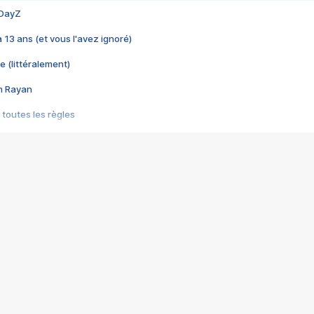
 DayZ
 a 13 ans (et vous l'avez ignoré)
e (littéralement)
im Rayan
 toutes les règles
s les jeux vidéo
us choquant de Rockstar ? - Le scandale BULLY
e plus moche de Steam
du RÊVE tourne au CAUCHEMAR
pendant 8 heures
it… à tort
umiliés par un jeu vidéo