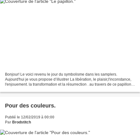
Bonjour! Le voici revenu le jour du symbolisme dans les samplers.
Aujourd'hui je vous propose d’illustrer La libération, le plaisir,l'inconstance,
l'enjouement. la transformation et la résurrection . au travers de ce papillon
brodé avec les Fils du Rhin....
Pour des couleurs.
Publié le 12/02/2019 à 00:00
Par
Brodstitch