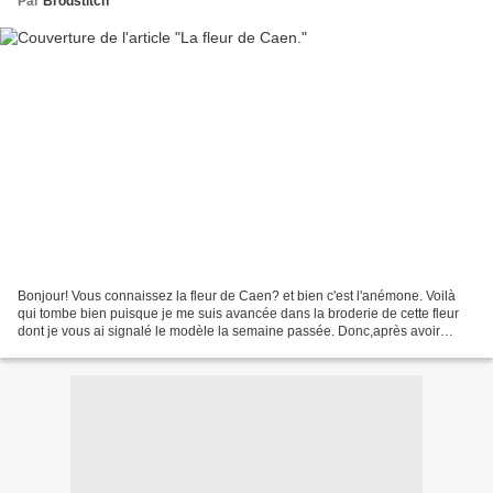
Par
Brodstitch
Bonjour! Vous connaissez la fleur de Caen? et bien c'est l'anémone. Voilà
qui tombe bien puisque je me suis avancée dans la broderie de cette fleur
dont je vous ai signalé le modèle la semaine passée. Donc,après avoir
brodé le cœur: mon aiguille s'est...