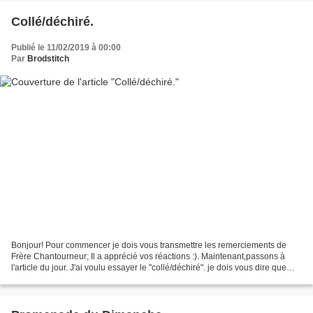
Collé/déchiré.
Publié le 11/02/2019 à 00:00
Par
Brodstitch
Bonjour! Pour commencer je dois vous transmettre les remerciements de
Frère Chantourneur; Il a apprécié vos réactions :). Maintenant,passons à
l'article du jour. J'ai voulu essayer le "collé/déchiré". je dois vous dire que
vous avez bien failli ne voir...