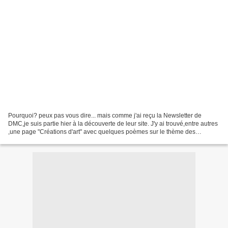
Pourquoi? peux pas vous dire... mais comme j'ai reçu la Newsletter de
DMC,je suis partie hier à la découverte de leur site. J'y ai trouvé,entre autres
,une page "Créations d'art" avec quelques poèmes sur le thème des
...couleurs DMC! Il fallait y penser!!...