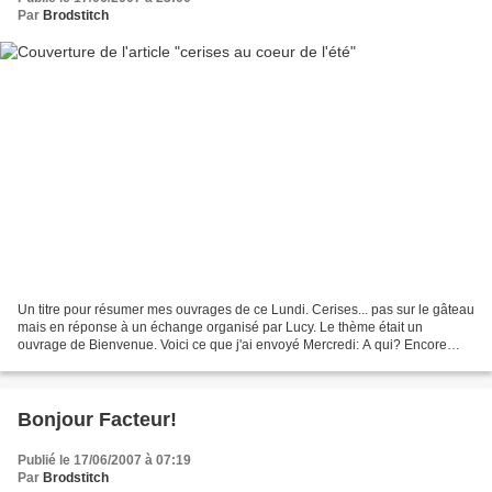
Par
Brodstitch
Un titre pour résumer mes ouvrages de ce Lundi. Cerises... pas sur le gâteau
mais en réponse à un échange organisé par Lucy. Le thème était un
ouvrage de Bienvenue. Voici ce que j'ai envoyé Mercredi: A qui? Encore
secret car je ne sais pas si l'enveloppe...
Bonjour Facteur!
Publié le 17/06/2007 à 07:19
Par
Brodstitch