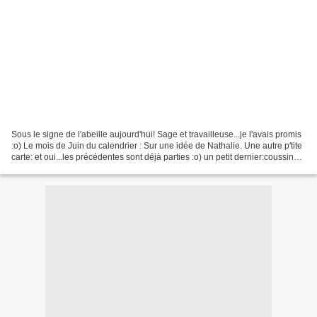
Sous le signe de l'abeille aujourd'hui! Sage et travailleuse...je l'avais promis
:o) Le mois de Juin du calendrier : Sur une idée de Nathalie. Une autre p'tite
carte: et oui...les précédentes sont déjà parties :o) un petit dernier:coussinet
pour mes ciseaux:...