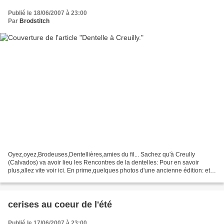
Publié le 18/06/2007 à 23:00
Par
Brodstitch
Oyez,oyez,Brodeuses,Dentellières,amies du fil... Sachez qu'à Creully
(Calvados) va avoir lieu les Rencontres de la dentelles: Pour en savoir
plus,allez vite voir ici. En prime,quelques photos d'une ancienne édition: et
du château où a lieu,ainsi qu'aux...
cerises au coeur de l'été
Publié le 17/06/2007 à 23:00