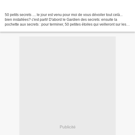
50 petits secrets .... le jour est venu pour moi de vous dévoiler tout celà...
bien installées? c'est parti! D'abord le Gardien des secrets: ensuite la
pochette aux secrets : pour terminer, 50 petites étoiles qui veilleront sur les
secrets de...S. :o)...
Publicité