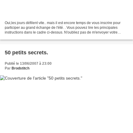
Oui,les jours défilent vite.. mais il est encore temps de vous inscrire pour
participer au grand échange de l'été. . Vous pouvez lire les principales
instructions dans le cadre ci-dessus. N'oubliez pas de m'envoyer votre
adresse postale...à minuit,la...
50 petits secrets.
Publié le 13/06/2007 à 23:00
Par
Brodstitch