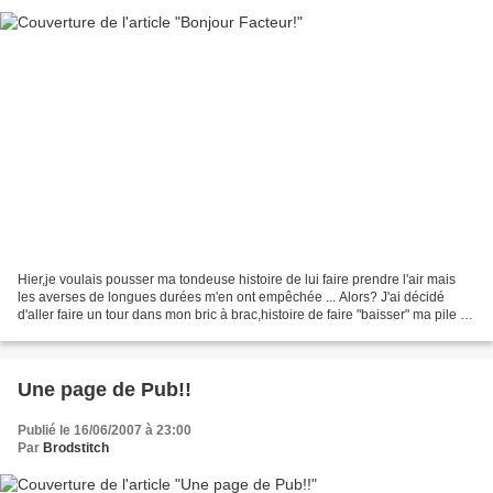
Hier,je voulais pousser ma tondeuse histoire de lui faire prendre l'air mais
les averses de longues durées m'en ont empêchée ... Alors? J'ai décidé
d'aller faire un tour dans mon bric à brac,histoire de faire "baisser" ma pile de
"ogonsj" (traduire par:...
Une page de Pub!!
Publié le 16/06/2007 à 23:00
Par
Brodstitch