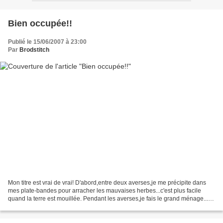
Bien occupée!!
Publié le 15/06/2007 à 23:00
Par
Brodstitch
Mon titre est vrai de vrai! D'abord,entre deux averses,je me précipite dans
mes plate-bandes pour arracher les mauvaises herbes...c'est plus facile
quand la terre est mouillée. Pendant les averses,je fais le grand ménage...et
vous savez que ce n'est pas...