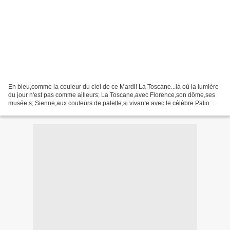
En bleu,comme la couleur du ciel de ce Mardi! La Toscane...là où la lumière
du jour n'est pas comme ailleurs; La Toscane,avec Florence,son dôme,ses
musée s; Sienne,aux couleurs de palette,si vivante avec le célèbre Palio:
(Photo du Campo un jour ordinaire)...