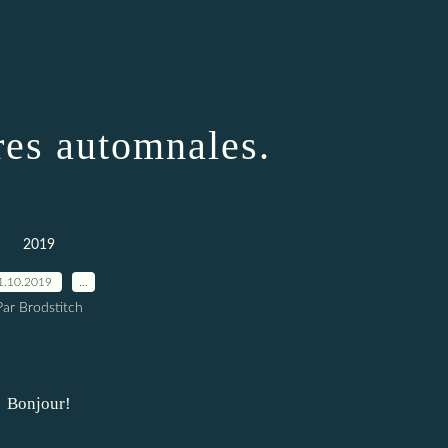
res automnales.
2019
1.10.2019
…
Par Brodstitch
Bonjour!