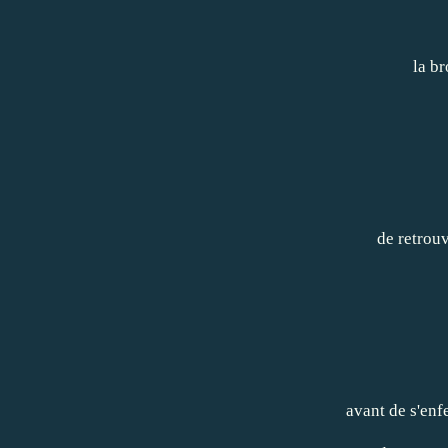
la b
de retrouv
avant de s'en