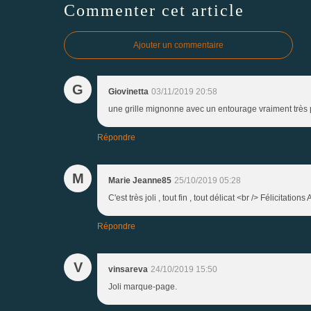
Commenter cet article
Ajouter un commentaire
G
Giovinetta
03/11/2019 20:58
une grille mignonne avec un entourage vraiment très 
Répondre
M
Marie Jeanne85
25/10/2019 05:28
C'est très joli , tout fin , tout délicat <br /> Félicitation
Répondre
V
vinsareva
24/10/2019 15:50
Joli marque-page.