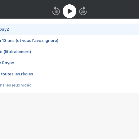
 DayZ
 a 13 ans (et vous l'avez ignoré)
e (littéralement)
im Rayan
 toutes les règles
s les jeux vidéo
us choquant de Rockstar ? - Le scandale BULLY
e plus moche de Steam
du RÊVE tourne au CAUCHEMAR
pendant 8 heures