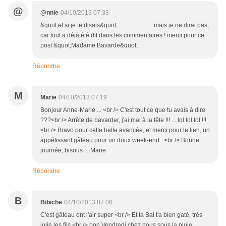
@
@nnie
04/10/2013 07:33
&quot;et si je te disais&quot;....................... mais je ne dirai pas,
car tout a déjà été dit dans les commentaires ! merci pour ce
post &quot;Madame Bavarde&quot;
Répondre
M
Marie
04/10/2013 07:19
Bonjour Anne-Marie ... <br /> C'est tout ce que tu avais à dire
???<br /> Arrête de bavarder, j'ai mal à la tête !!! ... lol lol lol !!!
<br /> Bravo pour cette belle avancée, et merci pour le lien, un
appétissant gâteau pour un doux week-end...<br /> Bonne
journée, bisous ... Marie
Répondre
B
Bibiche
04/10/2013 07:06
C'est gâteau ont l'air super <br /> Et ta Bal t'a bien gaté, très
jolie les fils <br /> bon Vendredi chez nous sous la pluie