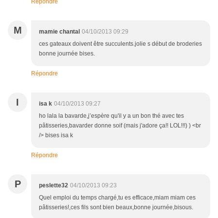
Répondre
M
mamie chantal
04/10/2013 09:29
ces gateaux doivent être succulents.jolie s début de broderies
bonne journée bises.
Répondre
I
isa k
04/10/2013 09:27
ho lala la bavarde,j’espère qu'il y a un bon thé avec tes
pâtisseries,bavarder donne soif (mais j'adore ça!! LOL!!!) ) <br
/> bises isa k
Répondre
P
peslette32
04/10/2013 09:23
Quel emploi du temps chargé,tu es efficace,miam miam ces
pâtisseries!,ces fils sont bien beaux,bonne journée,bisous.