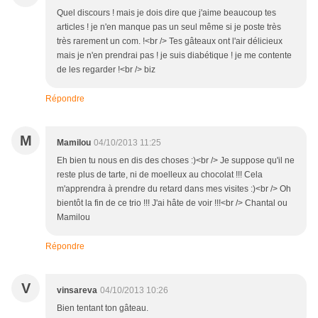
Quel discours ! mais je dois dire que j'aime beaucoup tes
articles ! je n'en manque pas un seul même si je poste très
très rarement un com. !<br /> Tes gâteaux ont l'air délicieux
mais je n'en prendrai pas ! je suis diabétique ! je me contente
de les regarder !<br /> biz
Répondre
M
Mamilou
04/10/2013 11:25
Eh bien tu nous en dis des choses :)<br /> Je suppose qu'il ne
reste plus de tarte, ni de moelleux au chocolat !!! Cela
m'apprendra à prendre du retard dans mes visites :)<br /> Oh
bientôt la fin de ce trio !!! J'ai hâte de voir !!!<br /> Chantal ou
Mamilou
Répondre
V
vinsareva
04/10/2013 10:26
Bien tentant ton gâteau.