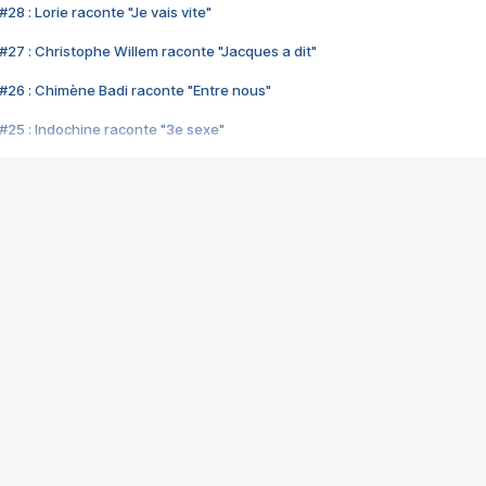
28 : Lorie raconte "Je vais vite"
#27 : Christophe Willem raconte "Jacques a dit"
#26 : Chimène Badi raconte "Entre nous"
#25 : Indochine raconte "3e sexe"
#24 : Zaho raconte "C'est chelou"
#23 : Patrick Bruel raconte "Au café des délices"
#22 : Kyo raconte "Le chemin"
#21 : Nolwenn Leroy raconte "Cassé"
#20 : Patrick Hernandez raconte "Born to be alive"
#19 : Lorie raconte "Près de moi"
#18 : Michael Jones raconte "A nos actes manqués" (avec Jean-Jacque
#17 : Khaled raconte "Aïcha"
#16 : Corneille raconte "Parce qu'on vient de loin"