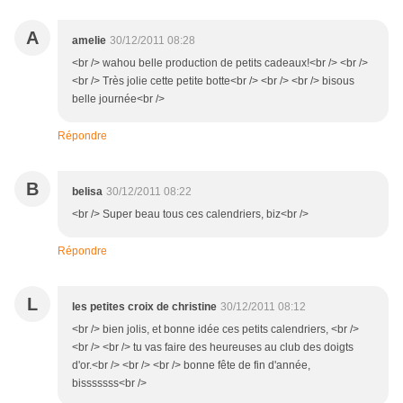
A
amelie
30/12/2011 08:28
<br /> wahou belle production de petits cadeaux!<br /> <br />
<br /> Très jolie cette petite botte<br /> <br /> <br /> bisous
belle journée<br />
Répondre
B
belisa
30/12/2011 08:22
<br /> Super beau tous ces calendriers, biz<br />
Répondre
L
les petites croix de christine
30/12/2011 08:12
<br /> bien jolis, et bonne idée ces petits calendriers, <br />
<br /> <br /> tu vas faire des heureuses au club des doigts
d'or.<br /> <br /> <br /> bonne fête de fin d'année,
bisssssss<br />