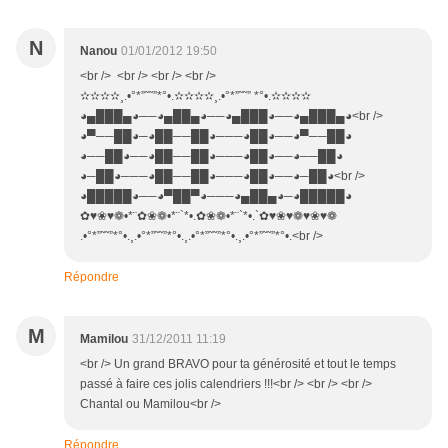
N
Nanou
01/01/2012 19:50
<br /> <br /> <br /> <br />
✫✫✫✫¸.•°*”˜˜”*°•.✫✫✫✫¸.•°*”˜˜” *°•.✫✫✫✫
◕▄███▄◕──◕▄██▄◕──◕▄███◕──◕▄███▄◕<br />
◕▀──██◕─◕██──██◕───◕██◕──◕▀──██◕
◕──██◕──◕██──██◕───◕██◕──◕──██◕
◕─██◕───◕██──██◕───◕██◕──◕─██◕<br />
◕█████◕──◕▀██▀◕───◕▄██▄◕─◕█████◕
✿♥❀♥❁•*¨✿❀❁•*¨`*•.✿❀❁•*¨`*•.`✿♥❀♥❁♥❀♥❁
.•°*”˜˜”*°•.¸.•°*”˜˜”*°•.¸.•°*”˜˜”*°•.¸.•°*”˜˜”*°•.<br />
Répondre
M
Mamilou
31/12/2011 11:19
<br /> Un grand BRAVO pour ta générosité et tout le temps
passé à faire ces jolis calendriers !!!<br /> <br /> <br />
Chantal ou Mamilou<br />
Répondre