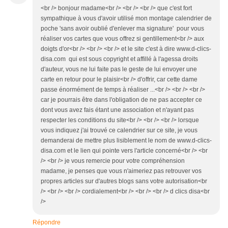
<br /> bonjour madame<br /> <br /> <br /> que c'est fort
sympathique à vous d'avoir utilisé mon montage calendrier de
poche 'sans avoir oublié d'enlever ma signature' pour vous
réaliser vos cartes que vous offrez si gentillement<br /> aux
doigts d'or<br /> <br /> <br /> et le site c'est à dire www.d-clics-
disa.com qui est sous copyright et affillé à l'agessa droits
d'auteur, vous ne lui faite pas le geste de lui envoyer une
carte en retour pour le plaisir<br /> d'offrir, car cette dame
passe énormément de temps à réaliser ...<br /> <br /> <br />
car je pourrais être dans l'obligation de ne pas accepter ce
dont vous avez fais étant une association et n'ayant pas
respecter les conditions du site<br /> <br /> <br /> lorsque
vous indiquez j'ai trouvé ce calendrier sur ce site, je vous
demanderai de mettre plus lisiblement le nom de www.d-clics-
disa.com et le lien qui pointe vers l'article concerné<br /> <br
/> <br /> je vous remercie pour votre compréhension
madame, je penses que vous n'aimeriez pas retrouver vos
propres articles sur d'autres blogs sans votre autorisation<br
/> <br /> <br /> cordialement<br /> <br /> <br /> d clics disa<br
/>
Répondre