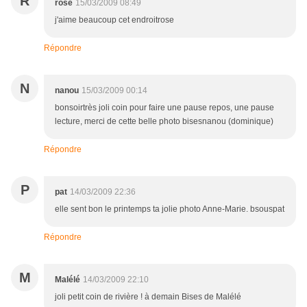
R
rose
15/03/2009 08:49
j'aime beaucoup cet endroitrose
Répondre
N
nanou
15/03/2009 00:14
bonsoirtrès joli coin pour faire une pause repos, une pause
lecture, merci de cette belle photo bisesnanou (dominique)
Répondre
P
pat
14/03/2009 22:36
elle sent bon le printemps ta jolie photo Anne-Marie. bsouspat
Répondre
M
Malélé
14/03/2009 22:10
joli petit coin de rivière ! à demain Bises de Malélé