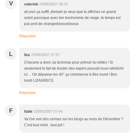
V
valerieb
25/06/2007 08:15
ah,non ça suffit ,demain je veux que tu affiches un grand
soleil parceque avec ton bonhomme de neige ,le temps est
pas pret de changerbisousbisous
Répondre
L
liza
25/06/2007 07:57
Chacune a donc sa techniue pour prévoir la météo ! Si
seulement le fait de broder des sapins pouvait nous rafraîchir
ici ... On dépasse les 40° ça commence à être lourd ! Bon
lundi LIZAGRECE
Répondre
F
fabie
25/06/2007 07:44
Va t'on voir des cerises sur les blogs au mois de Décembre ?
C'est tout mimi , tout joli !