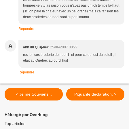
trompes-je ?tu as raison vous n'avez pas un joli temps là-haut
( ici on paie la chaleur avec un bel orage) mais ça fait rien tes
deux broderies de noel sont super !!mumu
Répondre
A
25/06/2007 00:27
ann du Qu�bec
res joli ces broderie de noel!1 et pour ce qui est du soleil , il
était au Québec aujourd' hui!
Répondre
< Je me Souviens...
Piquante déclaration. >
Hébergé par Overblog
Top articles