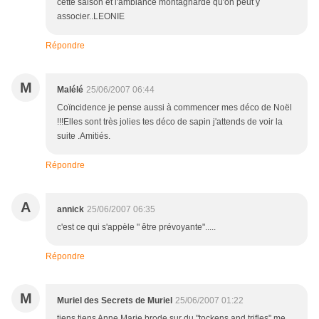
cette saison et l'ambiance montagnarde qu'on peut y
associer..LEONIE
Répondre
M
Malélé
25/06/2007 06:44
Coïncidence je pense aussi à commencer mes déco de Noël
!!!Elles sont très jolies tes déco de sapin j'attends de voir la
suite .Amitiés.
Répondre
A
annick
25/06/2007 06:35
c'est ce qui s'appèle " être prévoyante".....
Répondre
M
Muriel des Secrets de Muriel
25/06/2007 01:22
tiens tiens Anne Marie brode sur du "tockens and trifles" me