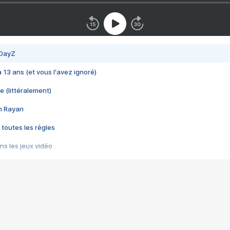
 DayZ
 a 13 ans (et vous l'avez ignoré)
e (littéralement)
im Rayan
 toutes les règles
s les jeux vidéo
us choquant de Rockstar ? - Le scandale BULLY
e plus moche de Steam
du RÊVE tourne au CAUCHEMAR
pendant 8 heures