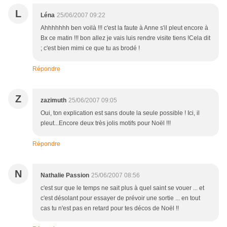
L
Léna
25/06/2007 09:22
Ahhhhhhh ben voilà !!! c'est la faute à Anne s'il pleut encore à
Bx ce matin !!! bon allez je vais luis rendre visite tiens !Cela dit
; c'est bien mimi ce que tu as brodé !
Répondre
Z
zazimuth
25/06/2007 09:05
Oui, ton explication est sans doute la seule possible ! Ici, il
pleut...Encore deux très jolis motifs pour Noël !!!
Répondre
N
Nathalie Passion
25/06/2007 08:56
c'est sur que le temps ne sait plus à quel saint se vouer ... et
c'est désolant pour essayer de prévoir une sortie ... en tout
cas tu n'est pas en retard pour tes décos de Noël !!