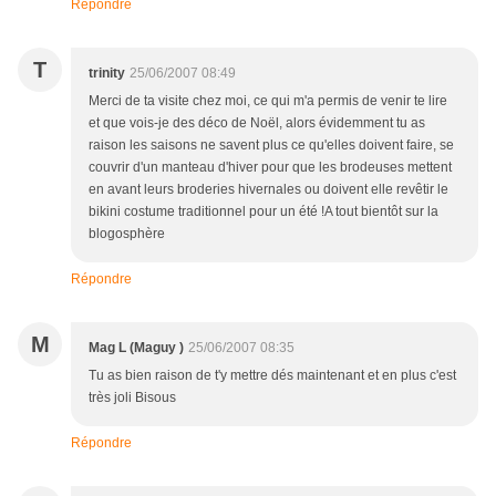
Répondre
T
trinity
25/06/2007 08:49
Merci de ta visite chez moi, ce qui m'a permis de venir te lire
et que vois-je des déco de Noël, alors évidemment tu as
raison les saisons ne savent plus ce qu'elles doivent faire, se
couvrir d'un manteau d'hiver pour que les brodeuses mettent
en avant leurs broderies hivernales ou doivent elle revêtir le
bikini costume traditionnel pour un été !A tout bientôt sur la
blogosphère
Répondre
M
Mag L (Maguy )
25/06/2007 08:35
Tu as bien raison de t'y mettre dés maintenant et en plus c'est
très joli Bisous
Répondre