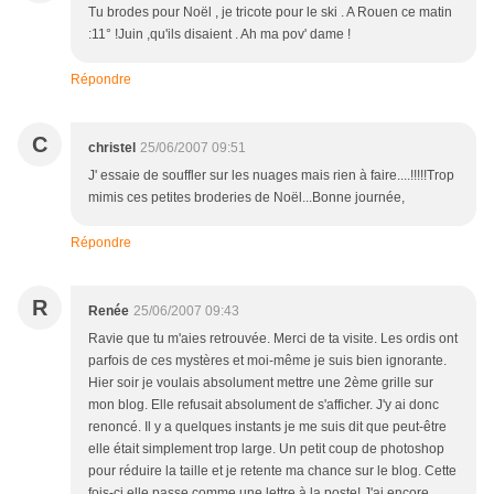
Tu brodes pour Noël , je tricote pour le ski . A Rouen ce matin
:11° !Juin ,qu'ils disaient . Ah ma pov' dame !
Répondre
C
christel
25/06/2007 09:51
J' essaie de souffler sur les nuages mais rien à faire....!!!!!Trop
mimis ces petites broderies de Noël...Bonne journée,
Répondre
R
Renée
25/06/2007 09:43
Ravie que tu m'aies retrouvée. Merci de ta visite. Les ordis ont
parfois de ces mystères et moi-même je suis bien ignorante.
Hier soir je voulais absolument mettre une 2ème grille sur
mon blog. Elle refusait absolument de s'afficher. J'y ai donc
renoncé. Il y a quelques instants je me suis dit que peut-être
elle était simplement trop large. Un petit coup de photoshop
pour réduire la taille et je retente ma chance sur le blog. Cette
fois-ci elle passe comme une lettre à la poste! J'ai encore