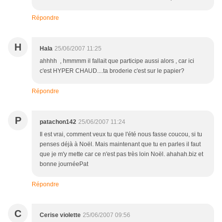
Répondre
H
Hala
25/06/2007 11:25
ahhhh , hmmmm il fallait que participe aussi alors , car ici
c'est HYPER CHAUD....ta broderie c'est sur le papier?
Répondre
P
patachon142
25/06/2007 11:24
Il est vrai, comment veux tu que l'été nous fasse coucou, si tu
penses déjà à Noël. Mais maintenant que tu en parles il faut
que je m'y mette car ce n'est pas très loin Noël. ahahah.biz et
bonne journéePat
Répondre
C
Cerise violette
25/06/2007 09:56