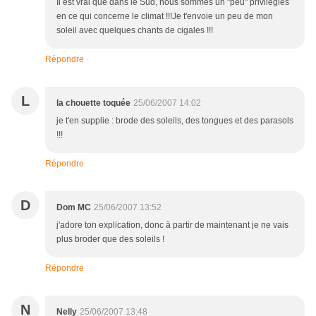
Il est vrai que dans le Sud, nous sommes un "peu" privilégiés
en ce qui concerne le climat !!!Je t'envoie un peu de mon
soleil avec quelques chants de cigales !!!
Répondre
L
la chouette toquée
25/06/2007 14:02
je t'en supplie : brode des soleils, des tongues et des parasols
!!!
Répondre
D
Dom MC
25/06/2007 13:52
j'adore ton explication, donc à partir de maintenant je ne vais
plus broder que des soleils !
Répondre
N
Nelly
25/06/2007 13:48