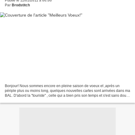
Publié le 11/01/2011 à 00:00
Par
Brodstitch
Bonjour! Nous sommes encore en pleine saison de voeux et ,après un
périple plus ou moins long, quelques nouvelles cartes sont arrivées dans ma
BAL. D'abord la "touriste" , celle qui a bien pris son temps et s'est sans doute
arrêtée dans chaque poste croisées...