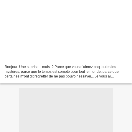
Bonjour! Une suprise... mais: ? Parce que vous n'aimez paq toutes les
mystères, parce que le temps est compté pour tout le monde, parce que
certaines m'ont dit regretter de ne pas pouvoir essayer... Je vous ai
préparé,dans l'esprit de l'ouvrage mystère...