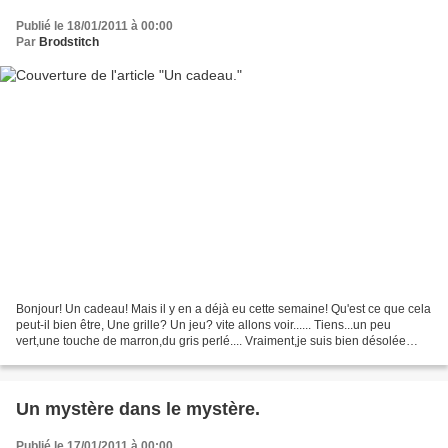
Publié le 18/01/2011 à 00:00
Par
Brodstitch
Bonjour! Un cadeau! Mais il y en a déjà eu cette semaine! Qu'est ce que cela
peut-il bien être, Une grille? Un jeu? vite allons voir...... Tiens...un peu
vert,une touche de marron,du gris perlé.... Vraiment,je suis bien désolée
pour toutes celles qui,...
Un mystère dans le mystère.
Publié le 17/01/2011 à 00:00