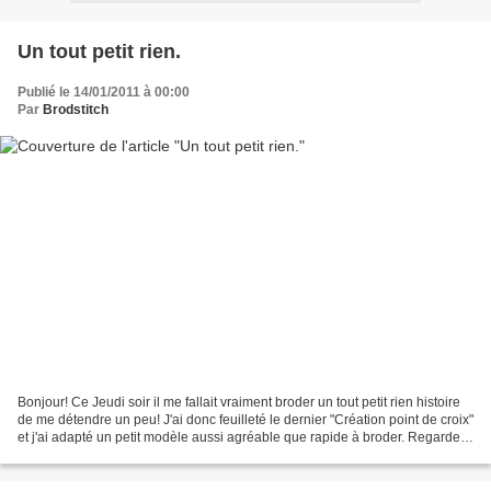
Un tout petit rien.
Publié le 14/01/2011 à 00:00
Par
Brodstitch
Bonjour! Ce Jeudi soir il me fallait vraiment broder un tout petit rien histoire
de me détendre un peu! J'ai donc feuilleté le dernier "Création point de croix"
et j'ai adapté un petit modèle aussi agréable que rapide à broder. Regardez:
J'ai remplacé...