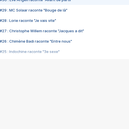
#29 : MC Solaar raconte "Bouge de là"
28 : Lorie raconte "Je vais vite"
#27 : Christophe Willem raconte "Jacques a dit"
#26 : Chimène Badi raconte "Entre nous"
#25 : Indochine raconte "3e sexe"
#24 : Zaho raconte "C'est chelou"
#23 : Patrick Bruel raconte "Au café des délices"
#22 : Kyo raconte "Le chemin"
#21 : Nolwenn Leroy raconte "Cassé"
#20 : Patrick Hernandez raconte "Born to be alive"
#19 : Lorie raconte "Près de moi"
#18 : Michael Jones raconte "A nos actes manqués" (avec Jean-Jacque