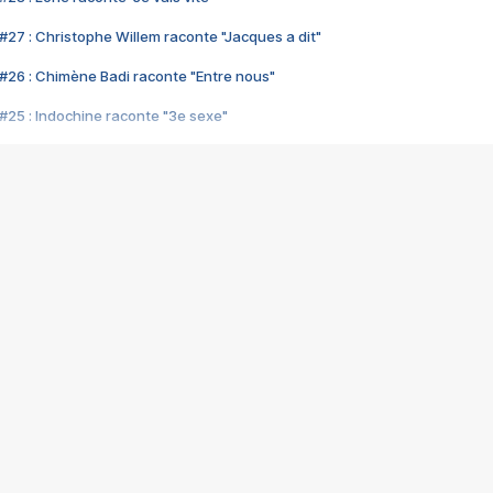
#27 : Christophe Willem raconte "Jacques a dit"
#26 : Chimène Badi raconte "Entre nous"
#25 : Indochine raconte "3e sexe"
#24 : Zaho raconte "C'est chelou"
#23 : Patrick Bruel raconte "Au café des délices"
#22 : Kyo raconte "Le chemin"
#21 : Nolwenn Leroy raconte "Cassé"
#20 : Patrick Hernandez raconte "Born to be alive"
#19 : Lorie raconte "Près de moi"
#18 : Michael Jones raconte "A nos actes manqués" (avec Jean-Jacque
#17 : Khaled raconte "Aïcha"
#16 : Corneille raconte "Parce qu'on vient de loin"