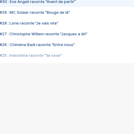
#30 : Eve Angeli raconte "Avant de partir"
#29 : MC Solaar raconte "Bouge de là"
28 : Lorie raconte "Je vais vite"
#27 : Christophe Willem raconte "Jacques a dit"
#26 : Chimène Badi raconte "Entre nous"
#25 : Indochine raconte "3e sexe"
#24 : Zaho raconte "C'est chelou"
#23 : Patrick Bruel raconte "Au café des délices"
#22 : Kyo raconte "Le chemin"
#21 : Nolwenn Leroy raconte "Cassé"
#20 : Patrick Hernandez raconte "Born to be alive"
#19 : Lorie raconte "Près de moi"
#18 : Michael Jones raconte "A nos actes manqués" (avec Jean-Jacque