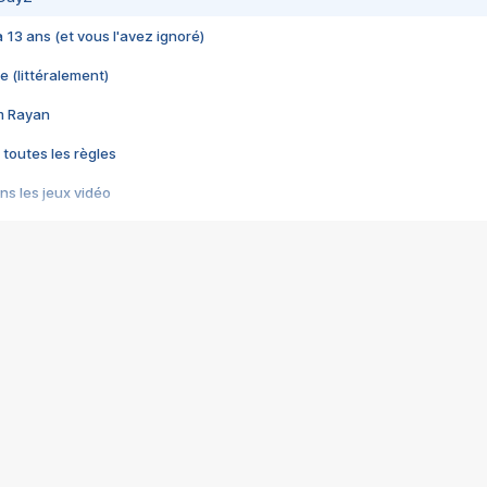
 a 13 ans (et vous l'avez ignoré)
e (littéralement)
im Rayan
 toutes les règles
s les jeux vidéo
us choquant de Rockstar ? - Le scandale BULLY
e plus moche de Steam
du RÊVE tourne au CAUCHEMAR
pendant 8 heures
it… à tort
umiliés par un jeu vidéo
ire - Final Fantasy 8