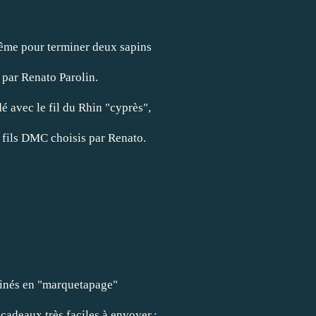
ême pour terminer deux sapins
 par Renato Parolin.
é avec le fil du Rhin "cyprès",
 fils DMC choisis par Renato.
minés en "marquetapage"
-cadeaux très faciles à envoyer.: