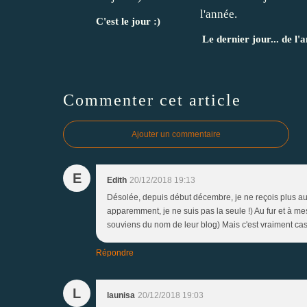
C'est le jour :)
Le dernier jour... de l'
Commenter cet article
Ajouter un commentaire
E
Edith
20/12/2018 19:13
Désolée, depuis début décembre, je ne reçois plus au
apparemment, je ne suis pas la seule !) Au fur et à me
souviens du nom de leur blog) Mais c'est vraiment cas
Répondre
L
launisa
20/12/2018 19:03