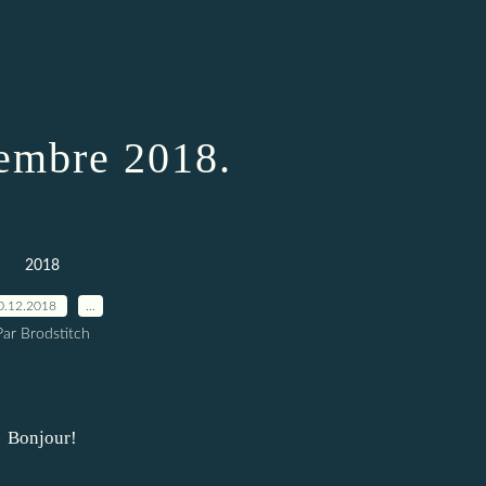
embre 2018.
2018
0.12.2018
…
Par Brodstitch
Bonjour!