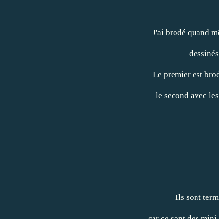
J'ai brodé quand m
dessinés
Le premier est brod
le second avec les
Ils sont ter
car ce sont des mini