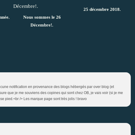
25 décembre 2018.
année.
Nous sommes le 26
Décembre!.
cune notification en provenance des blogs hébergés par over blog (et
sure que je me souviens des copines qui sont chez OB, je vais voir (si je me
se pied.<br /> Les marque page sont très jolis ! bravo