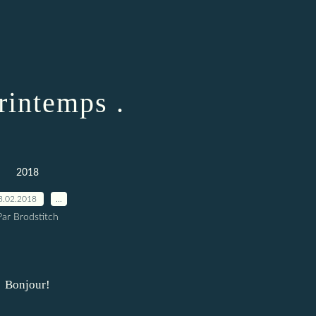
rintemps .
2018
3.02.2018
…
Par Brodstitch
Bonjour!