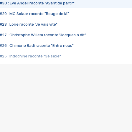
#30 : Eve Angeli raconte "Avant de partir"
#29 : MC Solaar raconte "Bouge de là"
28 : Lorie raconte "Je vais vite"
#27 : Christophe Willem raconte "Jacques a dit"
#26 : Chimène Badi raconte "Entre nous"
#25 : Indochine raconte "3e sexe"
#24 : Zaho raconte "C'est chelou"
#23 : Patrick Bruel raconte "Au café des délices"
#22 : Kyo raconte "Le chemin"
#21 : Nolwenn Leroy raconte "Cassé"
#20 : Patrick Hernandez raconte "Born to be alive"
#19 : Lorie raconte "Près de moi"
#18 : Michael Jones raconte "A nos actes manqués" (avec Jean-Jacque