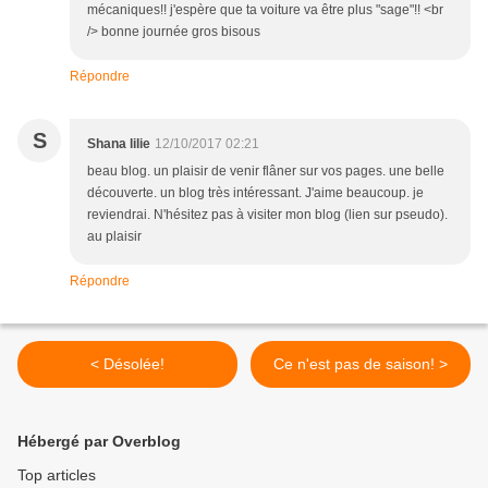
mécaniques!! j'espère que ta voiture va être plus "sage"!! <br
/> bonne journée gros bisous
Répondre
S
Shana lilie
12/10/2017 02:21
beau blog. un plaisir de venir flâner sur vos pages. une belle
découverte. un blog très intéressant. J'aime beaucoup. je
reviendrai. N'hésitez pas à visiter mon blog (lien sur pseudo).
au plaisir
Répondre
< Désolée!
Ce n'est pas de saison! >
Hébergé par Overblog
Top articles