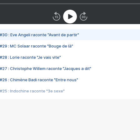
#30 : Eve Angeli raconte "Avant de partir"
#29 : MC Solaar raconte "Bouge de là"
28 : Lorie raconte "Je vais vite"
#27 : Christophe Willem raconte "Jacques a dit"
#26 : Chimène Badi raconte "Entre nous"
#25 : Indochine raconte "3e sexe"
#24 : Zaho raconte "C'est chelou"
#23 : Patrick Bruel raconte "Au café des délices"
#22 : Kyo raconte "Le chemin"
#21 : Nolwenn Leroy raconte "Cassé"