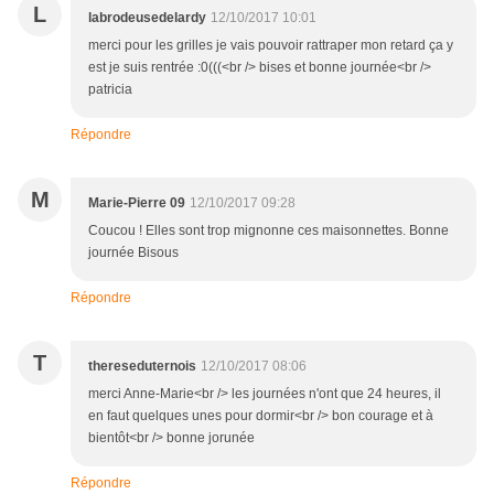
L
labrodeusedelardy
12/10/2017 10:01
merci pour les grilles je vais pouvoir rattraper mon retard ça y
est je suis rentrée :0(((<br /> bises et bonne journée<br />
patricia
Répondre
M
Marie-Pierre 09
12/10/2017 09:28
Coucou ! Elles sont trop mignonne ces maisonnettes. Bonne
journée Bisous
Répondre
T
thereseduternois
12/10/2017 08:06
merci Anne-Marie<br /> les journées n'ont que 24 heures, il
en faut quelques unes pour dormir<br /> bon courage et à
bientôt<br /> bonne jorunée
Répondre