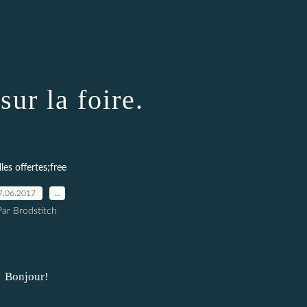
sur la foire.
lles offertes;free
7.06.2017
…
Par Brodstitch
Bonjour!