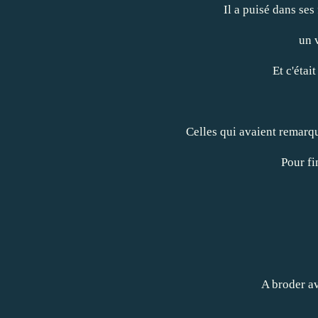
Il a puisé dans ses
un v
Et c'étai
Celles qui avaient remarq
Pour fi
A broder av