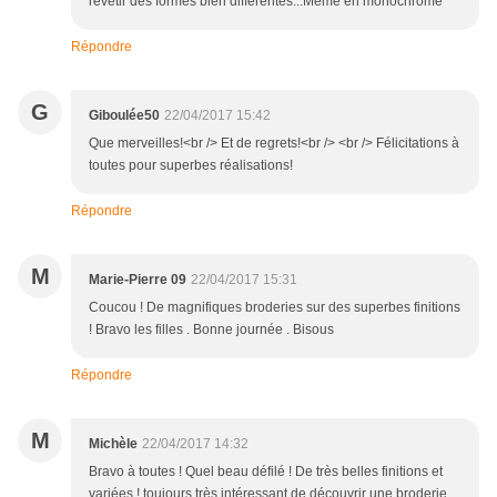
revêtir des formes bien différentes...Même en monochrome
Répondre
G
Giboulée50
22/04/2017 15:42
Que merveilles!<br /> Et de regrets!<br /> <br /> Félicitations à
toutes pour superbes réalisations!
Répondre
M
Marie-Pierre 09
22/04/2017 15:31
Coucou ! De magnifiques broderies sur des superbes finitions
! Bravo les filles . Bonne journée . Bisous
Répondre
M
Michèle
22/04/2017 14:32
Bravo à toutes ! Quel beau défilé ! De très belles finitions et
variées ! toujours très intéressant de découvrir une broderie