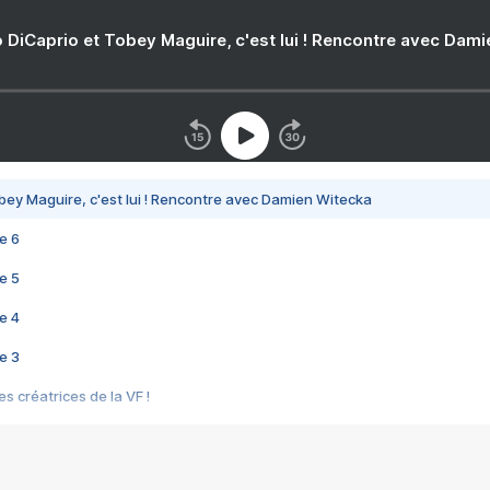
 DiCaprio et Tobey Maguire, c'est lui ! Rencontre avec Dam
bey Maguire, c'est lui ! Rencontre avec Damien Witecka
e 6
e 5
e 4
e 3
s créatrices de la VF !
e 2
e 1