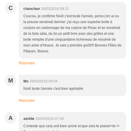
C
chanchan
26/03/2016 09:11
Coucou, je confirme Noël c'est toute l'année, perso j'en ai eu
la preuve vendredi dernier ,j'ai reçu une superbe boite à
couture en cartonnage de ma copine de Piriac et se vendredi
de la toile aïda, du lin,un petit livre avec des grilles et une
boite remplie d'une cinquantaine écheveau de mouliné de
mon amie d'Alsace. Je vais y prendre goût!!!! Bonnes Fêtes de
Pâques. Bisous.
Répondre
M
Mo
26/03/2016 09:04
Noël toute l'année c'est bien agréable
Répondre
A
amélie
26/03/2016 07:58
Contente que cela soit bien arrivé et que cela te plaise!<br />