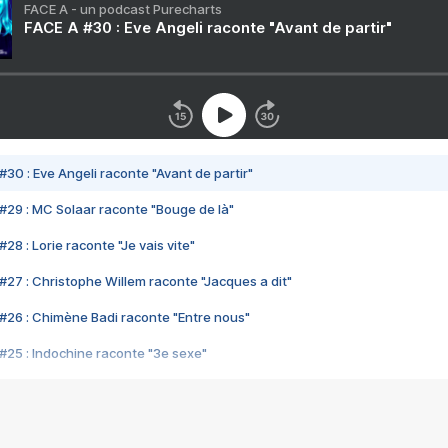
FACE A - un podcast Purecharts
FACE A #30 : Eve Angeli raconte "Avant de partir"
#30 : Eve Angeli raconte "Avant de partir"
#29 : MC Solaar raconte "Bouge de là"
28 : Lorie raconte "Je vais vite"
#27 : Christophe Willem raconte "Jacques a dit"
#26 : Chimène Badi raconte "Entre nous"
#25 : Indochine raconte "3e sexe"
#24 : Zaho raconte "C'est chelou"
#23 : Patrick Bruel raconte "Au café des délices"