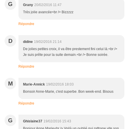
G
Grany
20/02/2016 11:47
Très jolie avancée<br /> Bizzzzz
Répondre
D
didine
19/02/2016 21:14
De jolies petites croix, il va être prestement fini celui là.<br />
Je suis prête pour la suite demain.<br /> Bonne soirée.
Répondre
M
Marie-Annick
19/02/2016 18:03
Bonsoir Anne-Marie, c'est superbe. Bon week-end. Bisous
Répondre
G
Ghislaine37
19/02/2016 15:43
Bonjour Anne Marie<br /> Voilà un oublié qui rattrape vite son