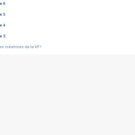
e 6
e 5
e 4
e 3
s créatrices de la VF !
e 2
e 1
e Mektoub My Love arrive enfin ! Rencontre avec Shaïn Boumedine et Sal
i : après Toni en famille
elle réalise le bouleversant Dites lui que je l'aime
ais ! Rencontre autour de Vie privée de Rebecca Zlotowski
 de Marguerite, Grave... Rencontre avec Ella Rumpf
 Les Rêveurs, un film intime sur la santé mentale