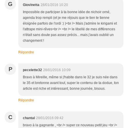
G
Giovinetta
28/01/2016 10:20
Impossible de participer à ta bonne idée de nichoir orné,
agenda trop rempli (et je me réjouis que le tien te tienne
éloignée parfois de l'ordi :) )<br /> Mais j'admire le kirigami et
l'attrape mini-rêves<br /> <br /> le libellé de mes différences
n'était sans doute pas assez précis... mais j'avais oublié un
changement !
Répondre
P
pecelette32
28/01/2016 10:09
Bravo à Mireille, même si j'habite dans le 32 je suis née dans
le 35 et bretonne avant tout, super le contenu de ta dodue, ton
article est riche et intéressant, bonne journée, bisous.
Répondre
C
chantal
28/01/2016 09:42
bravo à la gagnante , <br /> super ce nouveau petit jeu <br />