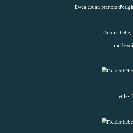
Ewen est un prénom d'origin
Pour ce bébé,u
qui le s
et les
f