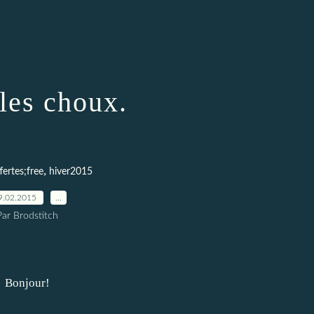
les choux.
,
ffertes;free
hiver2015
9.02.2015
…
Par Brodstitch
Bonjour!